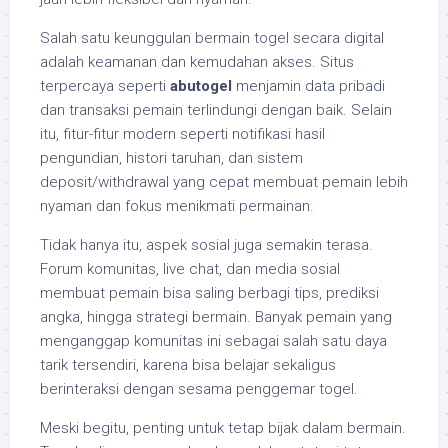
Salah satu keunggulan bermain togel secara digital
adalah keamanan dan kemudahan akses. Situs
terpercaya seperti
abutogel
menjamin data pribadi
dan transaksi pemain terlindungi dengan baik. Selain
itu, fitur-fitur modern seperti notifikasi hasil
pengundian, histori taruhan, dan sistem
deposit/withdrawal yang cepat membuat pemain lebih
nyaman dan fokus menikmati permainan.
Tidak hanya itu, aspek sosial juga semakin terasa.
Forum komunitas, live chat, dan media sosial
membuat pemain bisa saling berbagi tips, prediksi
angka, hingga strategi bermain. Banyak pemain yang
menganggap komunitas ini sebagai salah satu daya
tarik tersendiri, karena bisa belajar sekaligus
berinteraksi dengan sesama penggemar togel.
Meski begitu, penting untuk tetap bijak dalam bermain.