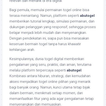
relevan dan menarik di era digital.
Bagi pemula, memulai permainan togel online bisa
terasa menantang. Namun, platform seperti
abutogel
memberikan tutorial lengkap, simulasi permainan, dan
dukungan pelanggan yang responsif, sehingga proses
belajar menjadi lebih mudah dan menyenangkan.
Dengan pendekatan ini, siapa pun bisa merasakan
keseruan bermain togel tanpa harus khawatir
kehilangan arah.
Kesimpulannya, dunia togel digital memberikan
pengalaman yang seru, praktis, dan aman, terutama
melalui platform terpercaya seperti
abutogel
.
Kombinasi antara hiburan, strategi, dan kemudahan
akses menjadikan togel online pilihan yang menarik
bagi banyak orang. Namun, kunci utama tetap bijak
dalam bermain, menikmati setiap momen, dan
memanfaatkan fitur yang ada agar pengalaman tetap
menyenangkan dan memuaskan.