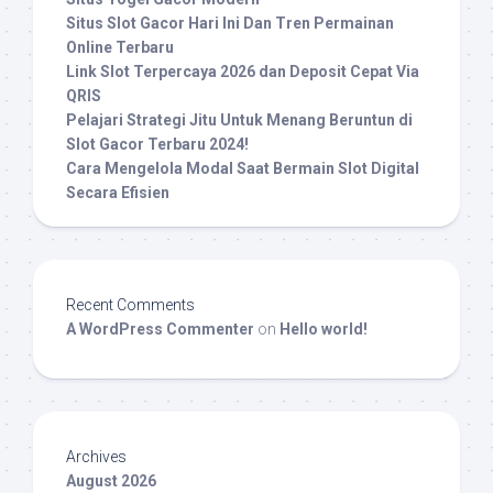
Situs Slot Gacor Hari Ini Dan Tren Permainan
Online Terbaru
Link Slot Terpercaya 2026 dan Deposit Cepat Via
QRIS
Pelajari Strategi Jitu Untuk Menang Beruntun di
Slot Gacor Terbaru 2024!
Cara Mengelola Modal Saat Bermain Slot Digital
Secara Efisien
Recent Comments
A WordPress Commenter
on
Hello world!
Archives
August 2026