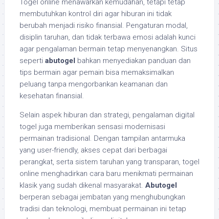
Togel online menawarkan kemudahan, tetapi tetap
membutuhkan kontrol diri agar hiburan ini tidak
berubah menjadi risiko finansial. Pengaturan modal,
disiplin taruhan, dan tidak terbawa emosi adalah kunci
agar pengalaman bermain tetap menyenangkan. Situs
seperti
abutogel
bahkan menyediakan panduan dan
tips bermain agar pemain bisa memaksimalkan
peluang tanpa mengorbankan keamanan dan
kesehatan finansial.
Selain aspek hiburan dan strategi, pengalaman digital
togel juga memberikan sensasi modernisasi
permainan tradisional. Dengan tampilan antarmuka
yang user-friendly, akses cepat dari berbagai
perangkat, serta sistem taruhan yang transparan, togel
online menghadirkan cara baru menikmati permainan
klasik yang sudah dikenal masyarakat.
Abutogel
berperan sebagai jembatan yang menghubungkan
tradisi dan teknologi, membuat permainan ini tetap