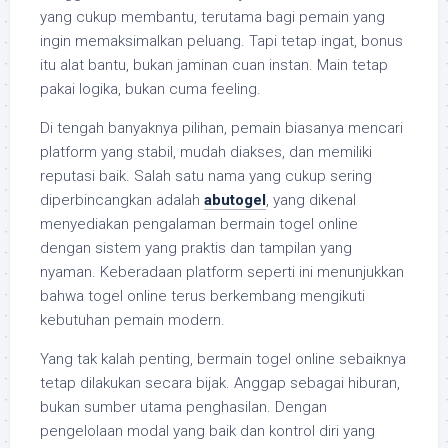
yang cukup membantu, terutama bagi pemain yang
ingin memaksimalkan peluang. Tapi tetap ingat, bonus
itu alat bantu, bukan jaminan cuan instan. Main tetap
pakai logika, bukan cuma feeling.
Di tengah banyaknya pilihan, pemain biasanya mencari
platform yang stabil, mudah diakses, dan memiliki
reputasi baik. Salah satu nama yang cukup sering
diperbincangkan adalah
abutogel
, yang dikenal
menyediakan pengalaman bermain togel online
dengan sistem yang praktis dan tampilan yang
nyaman. Keberadaan platform seperti ini menunjukkan
bahwa togel online terus berkembang mengikuti
kebutuhan pemain modern.
Yang tak kalah penting, bermain togel online sebaiknya
tetap dilakukan secara bijak. Anggap sebagai hiburan,
bukan sumber utama penghasilan. Dengan
pengelolaan modal yang baik dan kontrol diri yang