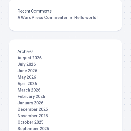
Recent Comments
A WordPress Commenter
on
Hello world!
Archives
August 2026
July 2026
June 2026
May 2026
April 2026
March 2026
February 2026
January 2026
December 2025
November 2025
October 2025
September 2025