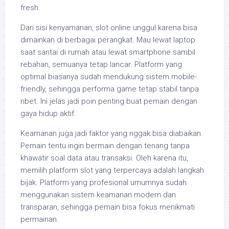
fresh.
Dari sisi kenyamanan, slot online unggul karena bisa
dimainkan di berbagai perangkat. Mau lewat laptop
saat santai di rumah atau lewat smartphone sambil
rebahan, semuanya tetap lancar. Platform yang
optimal biasanya sudah mendukung sistem mobile-
friendly, sehingga performa game tetap stabil tanpa
ribet. Ini jelas jadi poin penting buat pemain dengan
gaya hidup aktif.
Keamanan juga jadi faktor yang nggak bisa diabaikan.
Pemain tentu ingin bermain dengan tenang tanpa
khawatir soal data atau transaksi. Oleh karena itu,
memilih platform slot yang terpercaya adalah langkah
bijak. Platform yang profesional umumnya sudah
menggunakan sistem keamanan modern dan
transparan, sehingga pemain bisa fokus menikmati
permainan.