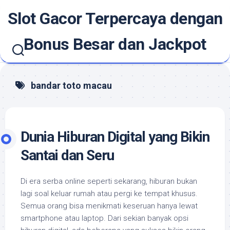
Skip
Slot Gacor Terpercaya dengan
to
content
Bonus Besar dan Jackpot
bandar toto macau
Dunia Hiburan Digital yang Bikin
Santai dan Seru
Di era serba online seperti sekarang, hiburan bukan
lagi soal keluar rumah atau pergi ke tempat khusus.
Semua orang bisa menikmati keseruan hanya lewat
smartphone atau laptop. Dari sekian banyak opsi