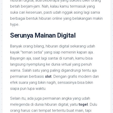
hiburan digital, ada beberapa yang sukses bikin orang
betah berjam-jam. Nah, kalau kamu termasuk yang
suka cari keseruan, pasti udah nggak asing lagi sama
berbagai bentuk hiburan online yang belakangan makin
hype.
Serunya Mainan Digital
Banyak orang bilang, hiburan digital sekarang udah
kayak “teman setia” yang siap nemenin kapan aja.
Bayangin aja, saat lagi santai di rumah, kamu bisa
langsung nyemplung ke dunia virtual yang penuh
warna. Salah satu yang paling digandrungi tentu aja
permainan berbasis
slot
. Dengan grafis modern dan
efek suara yang bikin nagih, sensasinya bisa bikin
siapa pun lupa waktu.
Selain itu, ada juga permainan angka yang udah
melegenda di dunia hiburan digital, yaitu
togel
. Dulu
orang harus cari tempat tertentu buat main, tapi