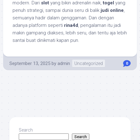
modern. Dari
slot
yang bikin adrenalin naik,
togel
yang
penuh strategi, sampai dunia seru di balik
judi online
,
semuanya hadir dalam genggaman. Dan dengan
adanya platform seperti
rina4d
, pengalaman itu jadi
makin gampang diakses, lebih seru, dan tentu aja lebih
santai buat dinikmati kapan pun.
September 13, 2025
by
admin
Uncategorized
0
Search
Search