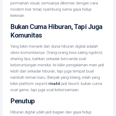
permainan visual, semuanya dikemas dengan cara
modern biar tetap nyambung sama gaya hidup
kekinian.
Bukan Cuma Hiburan, Tapi Juga
Komunitas
Yang bikin menarik dari dunia hiburan digital adalah
vibes komunitasnya. Orang-orang bisa saling ngobrol,
sharing tips, bahkan sekadar bercanda soal
keberuntungan mereka. Ini bikin pengalaman main jadi
lebih dari sekadar hiburan, tapi juga tempat buat
nambah teman baru. Banyak yang bilang, inilah yang
bikin platform seperti
rina4d
jadi favorit: bukan cuma
soal game, tapi juga soal kebersamaan.
Penutup
Hiburan digital udah jadi bagian dari gaya hidup