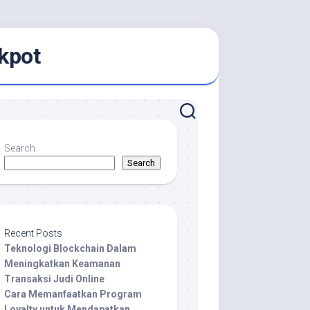
kpot
Search
Search
Recent Posts
Teknologi Blockchain Dalam
Meningkatkan Keamanan
Transaksi Judi Online
Cara Memanfaatkan Program
Loyalty untuk Mendapatkan