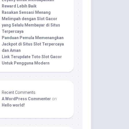
Reward Lebih Baik
Rasakan Sensasi Menang
Melimpah dengan Slot Gacor
yang Selalu Membayar di Situs
Terpercaya
Panduan Pemula Memenangkan
Jackpot di Situs Slot Terpercaya
dan Aman
Link Terupdate Toto Slot Gacor
Untuk Pengguna Modern
Recent Comments
A WordPress Commenter
on
Hello world!