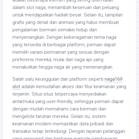
adalah beberapa elemen yang sering ditemukan
dalam slot naga, menambah keseruan dan peluang
untuk mendapatkan hadiah besar. Selain itu, tampilan
grafis yang detail dan animasi yang halus membuat
pengalaman bermain semakin hidup dan
menyenangkan. Dengan keberagaman tema naga
yang tersedia di berbagai platform, pemain dapat
memilih variasi permainan yang sesuai dengan
preferensi mereka, mulai dari naga api yang
menakutkan hingga naga air yang menenangkan.
Salah satu keunggulan dari platform seperti
naga169
slot
adalah kemudahan akses dan fitur keamanan yang
terjamin. Situs-situs terpercaya menyediakan
antarmuka yang user-friendly, sehingga pemain dapat
dengan mudah memahami cara bermain dan
mengelola taruhan mereka. Selain itu, sistem
keamanan modern memastikan data pribadi dan
transaksi tetap terlindungi. Dengan layanan pelanggan
yang responsif dan berbagai metode pembayaran