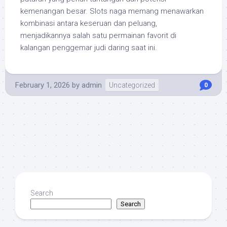
kemenangan besar. Slots naga memang menawarkan
kombinasi antara keseruan dan peluang,
menjadikannya salah satu permainan favorit di
kalangan penggemar judi daring saat ini.
February 1, 2026
by
admin
Uncategorized
0
Search
Search