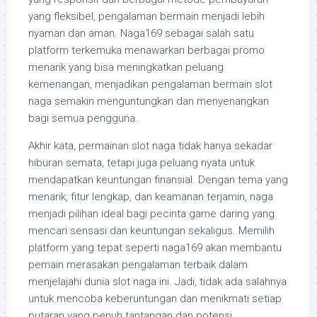
yang fleksibel, pengalaman bermain menjadi lebih
nyaman dan aman. Naga169 sebagai salah satu
platform terkemuka menawarkan berbagai promo
menarik yang bisa meningkatkan peluang
kemenangan, menjadikan pengalaman bermain slot
naga semakin menguntungkan dan menyenangkan
bagi semua pengguna.
Akhir kata, permainan slot naga tidak hanya sekadar
hiburan semata, tetapi juga peluang nyata untuk
mendapatkan keuntungan finansial. Dengan tema yang
menarik, fitur lengkap, dan keamanan terjamin, naga
menjadi pilihan ideal bagi pecinta game daring yang
mencari sensasi dan keuntungan sekaligus. Memilih
platform yang tepat seperti naga169 akan membantu
pemain merasakan pengalaman terbaik dalam
menjelajahi dunia slot naga ini. Jadi, tidak ada salahnya
untuk mencoba keberuntungan dan menikmati setiap
putaran yang penuh tantangan dan potensi