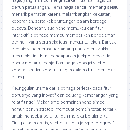
naga, yang mampu menghadirkan nuansa magis dan
penuh petualangan. Tema naga sendiri memang selalu
menarik perhatian karena melambangkan kekuatan,
keberanian, serta keberuntungan dalam berbagai
budaya. Dengan visual yang memukau dan fitur
interaktif, slot naga mampu memberikan pengalaman
bermain yang seru sekaligus menguntungkan. Banyak
pemain yang merasa tertantang untuk menaklukkan
mesin slot ini demi mendapatkan jackpot besar dan
bonus menarik, menjadikan naga sebagai simbol
keberanian dan keberuntungan dalam dunia perjudian
daring.
Keunggulan utama dari slot naga terletak pada fitur
bonusnya yang inovatif dan peluang kemenangan yang
relatif tinggi. Mekanisme permainan yang simpel
namun penuh strategi membuat pemain tetap tertarik
untuk mencoba peruntungan mereka berulang kali.
Fitur putaran gratis, simbol liar, dan jackpot progresif