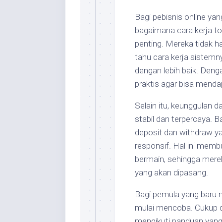
Bagi pebisnis online y
bagaimana cara kerja to
penting. Mereka tidak h
tahu cara kerja sistemny
dengan lebih baik. Denga
praktis agar bisa mend
Selain itu, keunggulan d
stabil dan terpercaya.
deposit dan withdraw y
responsif. Hal ini me
bermain, sehingga merek
yang akan dipasang.
Bagi pemula yang baru me
mulai mencoba. Cukup d
mengikuti panduan yang