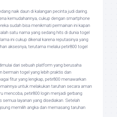
ang naik daun di kalangan pecinta judi daring.
arena kemudahannya, cukup dengan smartphone
ereka sudah bisa menikmati permainan ini kapan
Salah satu nama yang sedang hits di dunia togel
 Nama ini cukup dikenal karena reputasinya yang
an aksesnya, terutama melalui petir800 togel
 dimulai dari sebuah platform yang berusaha
bermain togel yang lebih praktis dan
agai fitur yang lengkap, petir800 menawarkan
emainnya untuk melakukan taruhan secara aman
ru mencoba, petir800 login menjadi gerbang
 semua layanan yang disediakan. Setelah
ngsung memilih angka dan memasang taruhan