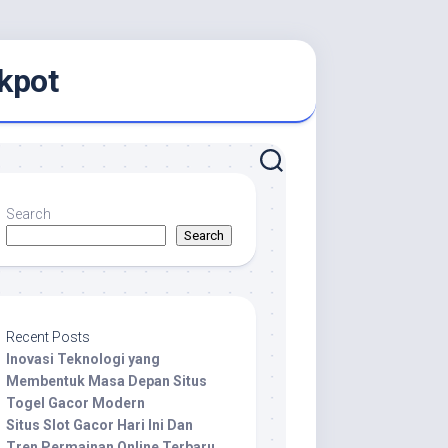
kpot
Search
Search
Recent Posts
Inovasi Teknologi yang
Membentuk Masa Depan Situs
Togel Gacor Modern
Situs Slot Gacor Hari Ini Dan
Tren Permainan Online Terbaru