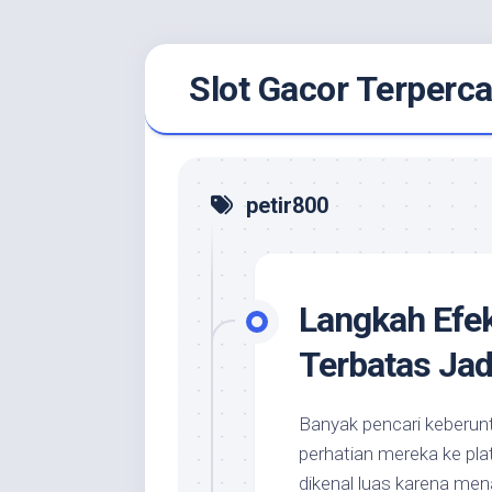
Skip
Slot Gacor Terperc
to
content
petir800
Langkah Efe
Terbatas Jad
Banyak pencari keberunt
perhatian mereka ke plat
dikenal luas karena m