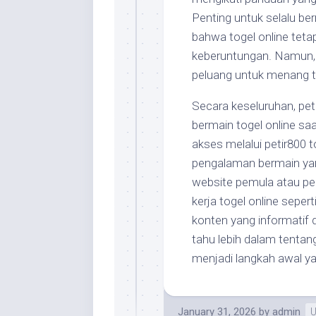
Penting untuk selalu b
bahwa togel online tet
keberuntungan. Namun, 
peluang untuk menang t
Secara keseluruhan, peti
bermain togel online sa
akses melalui petir800 t
pengalaman bermain ya
website pemula atau pe
kerja togel online sepe
konten yang informatif d
tahu lebih dalam tentang 
menjadi langkah awal ya
January 31, 2026
by
admin
U