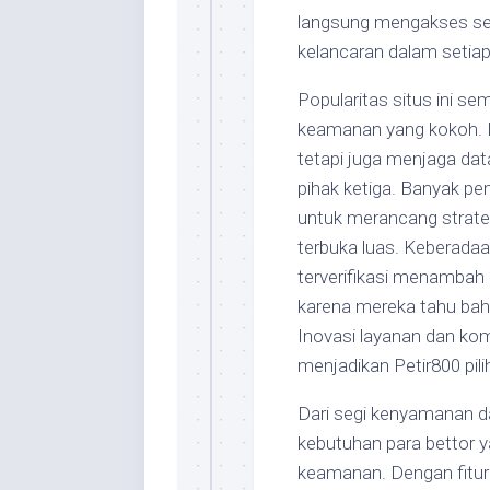
langsung mengakses s
kelancaran dalam setiap
Popularitas situs ini s
keamanan yang kokoh. P
tetapi juga menjaga da
pihak ketiga. Banyak p
untuk merancang strateg
terbuka luas. Keberadaa
terverifikasi menambah
karena mereka tahu bahw
Inovasi layanan dan k
menjadikan Petir800 pili
Dari segi kenyamanan 
kebutuhan para bettor 
keamanan. Dengan fitur