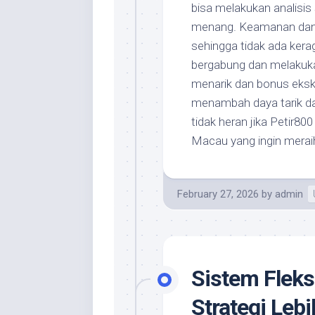
bisa melakukan analisi
menang. Keamanan dan ke
sehingga tidak ada ke
bergabung dan melakukan
menarik dan bonus ekskl
menambah daya tarik dar
tidak heran jika Petir80
Macau yang ingin meraih 
February 27, 2026
by
admin
Sistem Flek
Strategi Leb