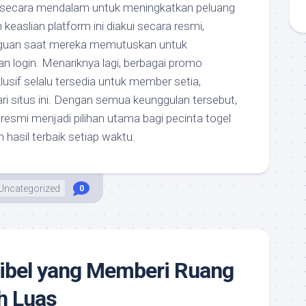
s secara mendalam untuk meningkatkan peluang
aslian platform ini diakui secara resmi,
raguan saat mereka memutuskan untuk
 login. Menariknya lagi, berbagai promo
usif selalu tersedia untuk member setia,
i situs ini. Dengan semua keunggulan tersebut,
0 resmi menjadi pilihan utama bagi pecinta togel
hasil terbaik setiap waktu.
Uncategorized
0
sibel yang Memberi Ruang
ih Luas