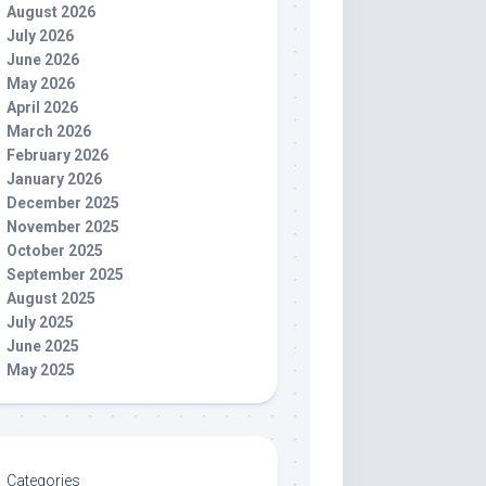
August 2026
July 2026
June 2026
May 2026
April 2026
March 2026
February 2026
January 2026
December 2025
November 2025
October 2025
September 2025
August 2025
July 2025
June 2025
May 2025
Categories