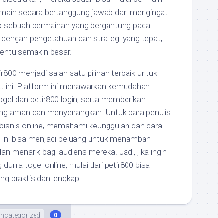
ermain secara bertanggung jawab dan mengingat
ap sebuah permainan yang bergantung pada
dengan pengetahuan dan strategi yang tepat,
entu semakin besar.
r800 menjadi salah satu pilihan terbaik untuk
at ini. Platform ini menawarkan kemudahan
ogel dan petir800 login, serta memberikan
ng aman dan menyenangkan. Untuk para penulis
bisnis online, memahami keunggulan dan cara
rti ini bisa menjadi peluang untuk menambah
an menarik bagi audiens mereka. Jadi, jika ingin
dunia togel online, mulai dari petir800 bisa
ng praktis dan lengkap.
ncategorized
0