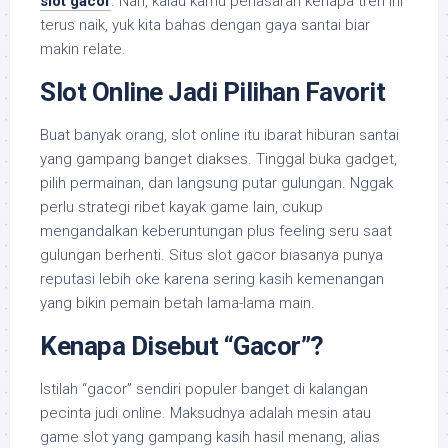
slot gacor
. Nah, kalau kamu penasaran kenapa tren ini
terus naik, yuk kita bahas dengan gaya santai biar
makin relate.
Slot Online Jadi Pilihan Favorit
Buat banyak orang, slot online itu ibarat hiburan santai
yang gampang banget diakses. Tinggal buka gadget,
pilih permainan, dan langsung putar gulungan. Nggak
perlu strategi ribet kayak game lain, cukup
mengandalkan keberuntungan plus feeling seru saat
gulungan berhenti. Situs slot gacor biasanya punya
reputasi lebih oke karena sering kasih kemenangan
yang bikin pemain betah lama-lama main.
Kenapa Disebut “Gacor”?
Istilah “gacor” sendiri populer banget di kalangan
pecinta judi online. Maksudnya adalah mesin atau
game slot yang gampang kasih hasil menang, alias