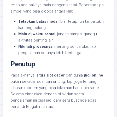
tetap ada baiknya main dengan santai. Beberapa tips
simpel yang bisa dicoba antara lain:
Tetapkan batas modal
: biar tetap fun tanpa bikin
kantong bolong.
Main di waktu santai
: jangan sampai ganggu
aktivitas penting lain.
Nikmati prosesnya
: menang bonus oke, tapi
pengalaman serunya lebih berharga.
Penutup
Pada akhirnya,
situs slot gacor
dan dunia
judi online
bukan sekadar soal cari untung, tapi juga tentang
hiburan modern yang bisa bikin hari-hari lebih rame.
Selama dimainkan dengan bijak dan santai,
pengalaman ini bisa jadi cara seru buat ngelepas
penat di tengah rutinitas.