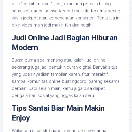
rajin “ngasih makan.” Jadi, kalau ada pemain bilang
situs slot gacor, artinya tempat main itu terkenal sering
kasih jackpot atau kemenangan konsisten. Tentu aja ini
bikin vibes main jadi makin fun dan nagih.
Judi Online Jadi Bagian Hiburan
Modern
Bukan cuma soal menang atau kalah, judi online
sekarang juga jadi bentuk hiburan digital. Banyak situs
yang udah nyediain tampilan keren, fitur interaktif,
sampai komunitas online buat ngobrol bareng sesama
pemain. Jadi selain main, kamu juga bisa dapet
pengalaman sosial yang nggak kalah seru.
Tips Santai Biar Main Makin
Enjoy
Walaupun situs slot gacor sering bikin semangat,