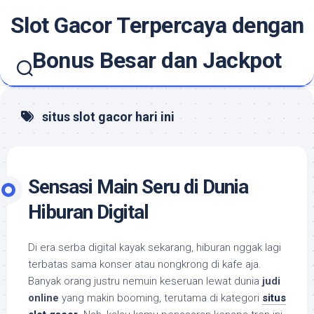
Skip
Slot Gacor Terpercaya dengan
to
content
Bonus Besar dan Jackpot
situs slot gacor hari ini
Sensasi Main Seru di Dunia
Hiburan Digital
Di era serba digital kayak sekarang, hiburan nggak lagi
terbatas sama konser atau nongkrong di kafe aja.
Banyak orang justru nemuin keseruan lewat dunia
judi
online
yang makin booming, terutama di kategori
situs