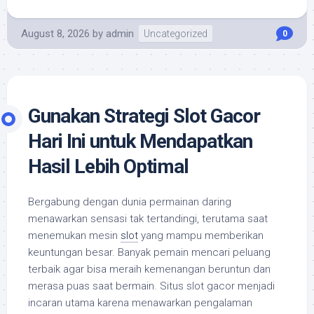
August 8, 2026
by
admin
Uncategorized
0
Gunakan Strategi Slot Gacor
Hari Ini untuk Mendapatkan
Hasil Lebih Optimal
Bergabung dengan dunia permainan daring
menawarkan sensasi tak tertandingi, terutama saat
menemukan mesin
slot
yang mampu memberikan
keuntungan besar. Banyak pemain mencari peluang
terbaik agar bisa meraih kemenangan beruntun dan
merasa puas saat bermain. Situs slot gacor menjadi
incaran utama karena menawarkan pengalaman