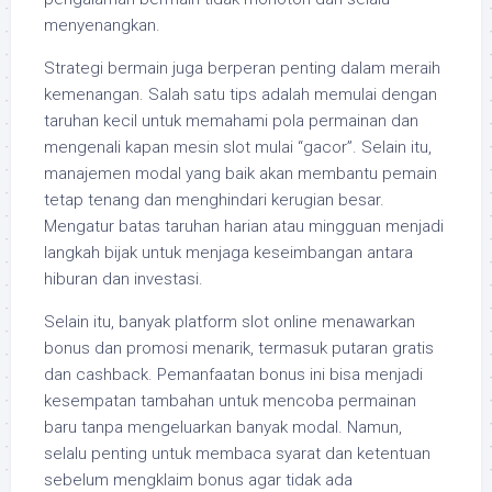
menyenangkan.
Strategi bermain juga berperan penting dalam meraih
kemenangan. Salah satu tips adalah memulai dengan
taruhan kecil untuk memahami pola permainan dan
mengenali kapan mesin slot mulai “gacor”. Selain itu,
manajemen modal yang baik akan membantu pemain
tetap tenang dan menghindari kerugian besar.
Mengatur batas taruhan harian atau mingguan menjadi
langkah bijak untuk menjaga keseimbangan antara
hiburan dan investasi.
Selain itu, banyak platform slot online menawarkan
bonus dan promosi menarik, termasuk putaran gratis
dan cashback. Pemanfaatan bonus ini bisa menjadi
kesempatan tambahan untuk mencoba permainan
baru tanpa mengeluarkan banyak modal. Namun,
selalu penting untuk membaca syarat dan ketentuan
sebelum mengklaim bonus agar tidak ada