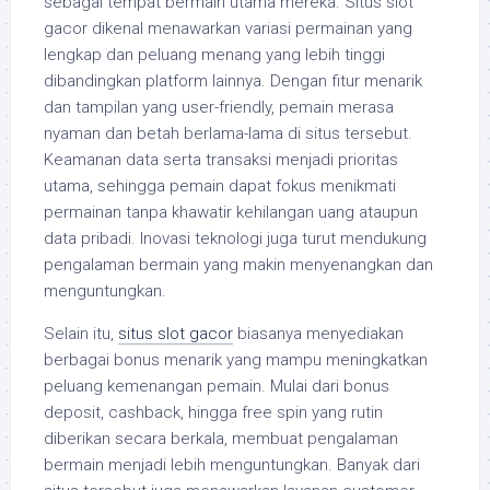
sebagai tempat bermain utama mereka. Situs slot
gacor dikenal menawarkan variasi permainan yang
lengkap dan peluang menang yang lebih tinggi
dibandingkan platform lainnya. Dengan fitur menarik
dan tampilan yang user-friendly, pemain merasa
nyaman dan betah berlama-lama di situs tersebut.
Keamanan data serta transaksi menjadi prioritas
utama, sehingga pemain dapat fokus menikmati
permainan tanpa khawatir kehilangan uang ataupun
data pribadi. Inovasi teknologi juga turut mendukung
pengalaman bermain yang makin menyenangkan dan
menguntungkan.
Selain itu,
situs slot gacor
biasanya menyediakan
berbagai bonus menarik yang mampu meningkatkan
peluang kemenangan pemain. Mulai dari bonus
deposit, cashback, hingga free spin yang rutin
diberikan secara berkala, membuat pengalaman
bermain menjadi lebih menguntungkan. Banyak dari