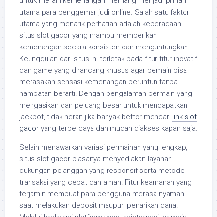
untuk meraih kemenangan memang menjadi pilihan
utama para penggemar judi online. Salah satu faktor
utama yang menarik perhatian adalah keberadaan
situs slot gacor yang mampu memberikan
kemenangan secara konsisten dan menguntungkan.
Keunggulan dari situs ini terletak pada fitur-fitur inovatif
dan game yang dirancang khusus agar pemain bisa
merasakan sensasi kemenangan beruntun tanpa
hambatan berarti. Dengan pengalaman bermain yang
mengasikan dan peluang besar untuk mendapatkan
jackpot, tidak heran jika banyak bettor mencari
link slot
gacor
yang terpercaya dan mudah diakses kapan saja.
Selain menawarkan variasi permainan yang lengkap,
situs slot gacor biasanya menyediakan layanan
dukungan pelanggan yang responsif serta metode
transaksi yang cepat dan aman. Fitur keamanan yang
terjamin membuat para pengguna merasa nyaman
saat melakukan deposit maupun penarikan dana.