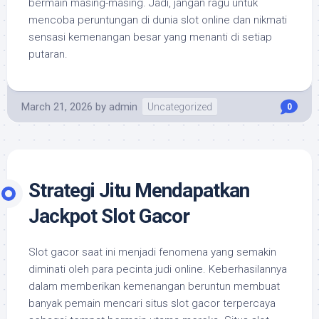
bermain masing-masing. Jadi, jangan ragu untuk
mencoba peruntungan di dunia slot online dan nikmati
sensasi kemenangan besar yang menanti di setiap
putaran.
March 21, 2026
by
admin
Uncategorized
0
Strategi Jitu Mendapatkan
Jackpot Slot Gacor
Slot gacor saat ini menjadi fenomena yang semakin
diminati oleh para pecinta judi online. Keberhasilannya
dalam memberikan kemenangan beruntun membuat
banyak pemain mencari situs slot gacor terpercaya