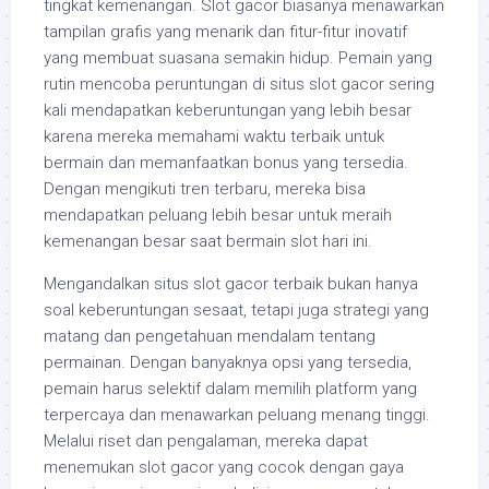
tingkat kemenangan. Slot gacor biasanya menawarkan
tampilan grafis yang menarik dan fitur-fitur inovatif
yang membuat suasana semakin hidup. Pemain yang
rutin mencoba peruntungan di situs slot gacor sering
kali mendapatkan keberuntungan yang lebih besar
karena mereka memahami waktu terbaik untuk
bermain dan memanfaatkan bonus yang tersedia.
Dengan mengikuti tren terbaru, mereka bisa
mendapatkan peluang lebih besar untuk meraih
kemenangan besar saat bermain slot hari ini.
Mengandalkan situs slot gacor terbaik bukan hanya
soal keberuntungan sesaat, tetapi juga strategi yang
matang dan pengetahuan mendalam tentang
permainan. Dengan banyaknya opsi yang tersedia,
pemain harus selektif dalam memilih platform yang
terpercaya dan menawarkan peluang menang tinggi.
Melalui riset dan pengalaman, mereka dapat
menemukan slot gacor yang cocok dengan gaya