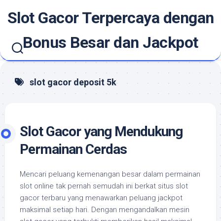
Skip
Slot Gacor Terpercaya dengan
to
content
Bonus Besar dan Jackpot
slot gacor deposit 5k
Slot Gacor yang Mendukung
Permainan Cerdas
Mencari peluang kemenangan besar dalam permainan
slot online tak pernah semudah ini berkat situs slot
gacor terbaru yang menawarkan peluang jackpot
maksimal setiap hari. Dengan mengandalkan mesin