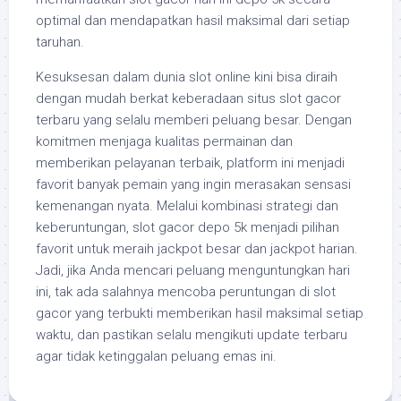
optimal dan mendapatkan hasil maksimal dari setiap
taruhan.
Kesuksesan dalam dunia slot online kini bisa diraih
dengan mudah berkat keberadaan situs slot gacor
terbaru yang selalu memberi peluang besar. Dengan
komitmen menjaga kualitas permainan dan
memberikan pelayanan terbaik, platform ini menjadi
favorit banyak pemain yang ingin merasakan sensasi
kemenangan nyata. Melalui kombinasi strategi dan
keberuntungan, slot gacor depo 5k menjadi pilihan
favorit untuk meraih jackpot besar dan jackpot harian.
Jadi, jika Anda mencari peluang menguntungkan hari
ini, tak ada salahnya mencoba peruntungan di slot
gacor yang terbukti memberikan hasil maksimal setiap
waktu, dan pastikan selalu mengikuti update terbaru
agar tidak ketinggalan peluang emas ini.