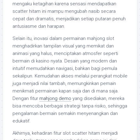
mengaku ketagihan karena sensasi mendapatkan
scatter hitam ini mampu mengubah nasib secara
cepat dan dramatis, menjadikan setiap putaran penuh
antusiasme dan harapan.
Selain itu, inovasi dalam permainan mahjong slot
menghadirkan tampilan visual yang memikat dan
animasi yang halus, menciptakan atmosfer seperti
bermain di kasino nyata. Desain yang modern dan
intuitif memudahkan navigasi, bahkan bagi pemula
sekalipun. Kemudahan akses melalui perangkat mobile
juga menjadi nilai tambah, memungkinkan pemain
menikmati permainan kapan saja dan di mana saja.
Dengan fitur
mahjong demo
yang disediakan, mereka
bisa mencoba berbagai strategi tanpa risiko, sehingga
pengalaman bermain semakin menyenangkan dan
edukatif.
Akhirnya, kehadiran fitur slot scatter hitam menjadi