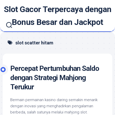
Skip
Slot Gacor Terpercaya dengan
to
content
Bonus Besar dan Jackpot
slot scatter hitam
Percepat Pertumbuhan Saldo
dengan Strategi Mahjong
Terukur
Bermain permainan kasino daring semakin menarik
dengan inovasi yang menghadirkan pengalaman
berbeda, salah satunya melalui mahjong slot.