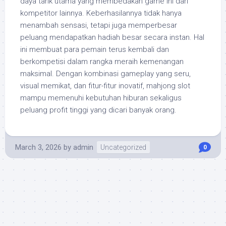
daya tarik utama yang membedakan game ini dari
kompetitor lainnya. Keberhasilannya tidak hanya
menambah sensasi, tetapi juga memperbesar
peluang mendapatkan hadiah besar secara instan. Hal
ini membuat para pemain terus kembali dan
berkompetisi dalam rangka meraih kemenangan
maksimal. Dengan kombinasi gameplay yang seru,
visual memikat, dan fitur-fitur inovatif, mahjong slot
mampu memenuhi kebutuhan hiburan sekaligus
peluang profit tinggi yang dicari banyak orang.
March 3, 2026
by
admin
Uncategorized
0