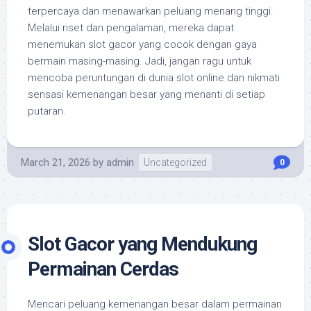
terpercaya dan menawarkan peluang menang tinggi.
Melalui riset dan pengalaman, mereka dapat
menemukan slot gacor yang cocok dengan gaya
bermain masing-masing. Jadi, jangan ragu untuk
mencoba peruntungan di dunia slot online dan nikmati
sensasi kemenangan besar yang menanti di setiap
putaran.
March 21, 2026
by
admin
Uncategorized
0
Slot Gacor yang Mendukung
Permainan Cerdas
Mencari peluang kemenangan besar dalam permainan