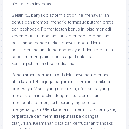
hiburan dan investasi.
Selain itu, banyak platform slot online menawarkan
bonus dan promosi menarik, termasuk putaran gratis
dan cashback. Pemanfaatan bonus ini bisa menjadi
kesempatan tambahan untuk mencoba permainan
baru tanpa mengeluarkan banyak modal. Namun,
selalu penting untuk membaca syarat dan ketentuan
sebelum mengklaim bonus agar tidak ada
kesalahpahaman di kemudian hari.
Pengalaman bermain slot tidak hanya soal menang
atau kalah, tetapi juga bagaimana pemain menikmati
prosesnya. Visual yang memukau, efek suara yang
menarik, dan interaksi dengan fitur permainan
membuat slot menjadi hiburan yang seru dan
menyenangkan. Oleh karena itu, memilih platform yang
terpercaya dan memiliki reputasi baik sangat
dianjurkan. Keamanan data dan kemudahan transaksi