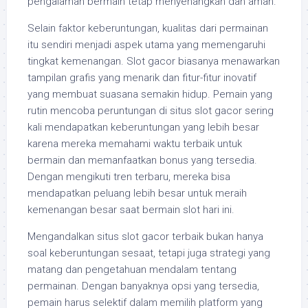
pengalaman bermain tetap menyenangkan dan aman.
Selain faktor keberuntungan, kualitas dari permainan
itu sendiri menjadi aspek utama yang memengaruhi
tingkat kemenangan. Slot gacor biasanya menawarkan
tampilan grafis yang menarik dan fitur-fitur inovatif
yang membuat suasana semakin hidup. Pemain yang
rutin mencoba peruntungan di situs slot gacor sering
kali mendapatkan keberuntungan yang lebih besar
karena mereka memahami waktu terbaik untuk
bermain dan memanfaatkan bonus yang tersedia.
Dengan mengikuti tren terbaru, mereka bisa
mendapatkan peluang lebih besar untuk meraih
kemenangan besar saat bermain slot hari ini.
Mengandalkan situs slot gacor terbaik bukan hanya
soal keberuntungan sesaat, tetapi juga strategi yang
matang dan pengetahuan mendalam tentang
permainan. Dengan banyaknya opsi yang tersedia,
pemain harus selektif dalam memilih platform yang