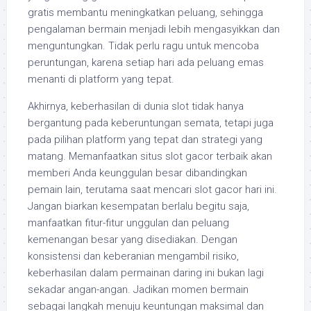
gratis membantu meningkatkan peluang, sehingga
pengalaman bermain menjadi lebih mengasyikkan dan
menguntungkan. Tidak perlu ragu untuk mencoba
peruntungan, karena setiap hari ada peluang emas
menanti di platform yang tepat.
Akhirnya, keberhasilan di dunia slot tidak hanya
bergantung pada keberuntungan semata, tetapi juga
pada pilihan platform yang tepat dan strategi yang
matang. Memanfaatkan situs slot gacor terbaik akan
memberi Anda keunggulan besar dibandingkan
pemain lain, terutama saat mencari slot gacor hari ini.
Jangan biarkan kesempatan berlalu begitu saja,
manfaatkan fitur-fitur unggulan dan peluang
kemenangan besar yang disediakan. Dengan
konsistensi dan keberanian mengambil risiko,
keberhasilan dalam permainan daring ini bukan lagi
sekadar angan-angan. Jadikan momen bermain
sebagai langkah menuju keuntungan maksimal dan