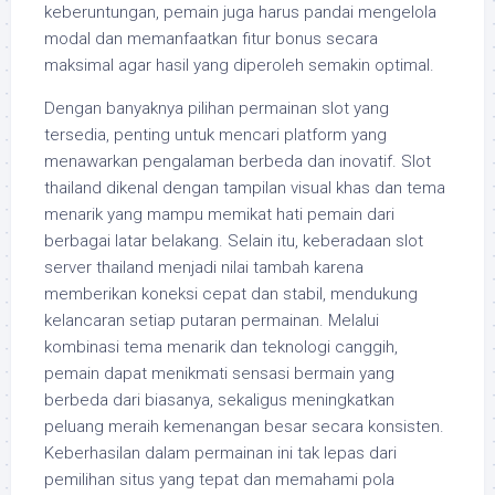
keberuntungan, pemain juga harus pandai mengelola
modal dan memanfaatkan fitur bonus secara
maksimal agar hasil yang diperoleh semakin optimal.
Dengan banyaknya pilihan permainan slot yang
tersedia, penting untuk mencari platform yang
menawarkan pengalaman berbeda dan inovatif. Slot
thailand dikenal dengan tampilan visual khas dan tema
menarik yang mampu memikat hati pemain dari
berbagai latar belakang. Selain itu, keberadaan slot
server thailand menjadi nilai tambah karena
memberikan koneksi cepat dan stabil, mendukung
kelancaran setiap putaran permainan. Melalui
kombinasi tema menarik dan teknologi canggih,
pemain dapat menikmati sensasi bermain yang
berbeda dari biasanya, sekaligus meningkatkan
peluang meraih kemenangan besar secara konsisten.
Keberhasilan dalam permainan ini tak lepas dari
pemilihan situs yang tepat dan memahami pola