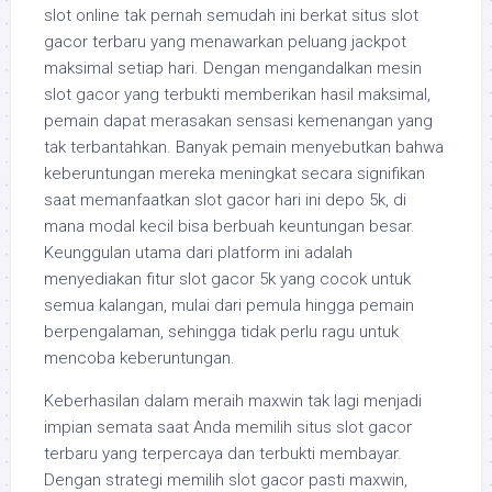
slot online tak pernah semudah ini berkat situs slot
gacor terbaru yang menawarkan peluang jackpot
maksimal setiap hari. Dengan mengandalkan mesin
slot gacor yang terbukti memberikan hasil maksimal,
pemain dapat merasakan sensasi kemenangan yang
tak terbantahkan. Banyak pemain menyebutkan bahwa
keberuntungan mereka meningkat secara signifikan
saat memanfaatkan slot gacor hari ini depo 5k, di
mana modal kecil bisa berbuah keuntungan besar.
Keunggulan utama dari platform ini adalah
menyediakan fitur slot gacor 5k yang cocok untuk
semua kalangan, mulai dari pemula hingga pemain
berpengalaman, sehingga tidak perlu ragu untuk
mencoba keberuntungan.
Keberhasilan dalam meraih maxwin tak lagi menjadi
impian semata saat Anda memilih situs slot gacor
terbaru yang terpercaya dan terbukti membayar.
Dengan strategi memilih slot gacor pasti maxwin,