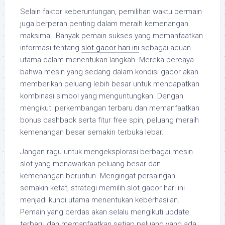
Selain faktor keberuntungan, pemilihan waktu bermain
juga berperan penting dalam meraih kemenangan
maksimal. Banyak pemain sukses yang memanfaatkan
informasi tentang
slot gacor hari ini
sebagai acuan
utama dalam menentukan langkah. Mereka percaya
bahwa mesin yang sedang dalam kondisi gacor akan
memberikan peluang lebih besar untuk mendapatkan
kombinasi simbol yang menguntungkan. Dengan
mengikuti perkembangan terbaru dan memanfaatkan
bonus cashback serta fitur free spin, peluang meraih
kemenangan besar semakin terbuka lebar.
Jangan ragu untuk mengeksplorasi berbagai mesin
slot yang menawarkan peluang besar dan
kemenangan beruntun. Mengingat persaingan
semakin ketat, strategi memilih slot gacor hari ini
menjadi kunci utama menentukan keberhasilan.
Pemain yang cerdas akan selalu mengikuti update
terbaru dan memanfaatkan setiap peluang yang ada.