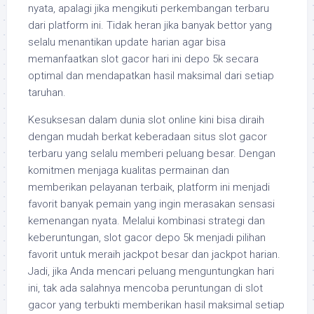
nyata, apalagi jika mengikuti perkembangan terbaru
dari platform ini. Tidak heran jika banyak bettor yang
selalu menantikan update harian agar bisa
memanfaatkan slot gacor hari ini depo 5k secara
optimal dan mendapatkan hasil maksimal dari setiap
taruhan.
Kesuksesan dalam dunia slot online kini bisa diraih
dengan mudah berkat keberadaan situs slot gacor
terbaru yang selalu memberi peluang besar. Dengan
komitmen menjaga kualitas permainan dan
memberikan pelayanan terbaik, platform ini menjadi
favorit banyak pemain yang ingin merasakan sensasi
kemenangan nyata. Melalui kombinasi strategi dan
keberuntungan, slot gacor depo 5k menjadi pilihan
favorit untuk meraih jackpot besar dan jackpot harian.
Jadi, jika Anda mencari peluang menguntungkan hari
ini, tak ada salahnya mencoba peruntungan di slot
gacor yang terbukti memberikan hasil maksimal setiap