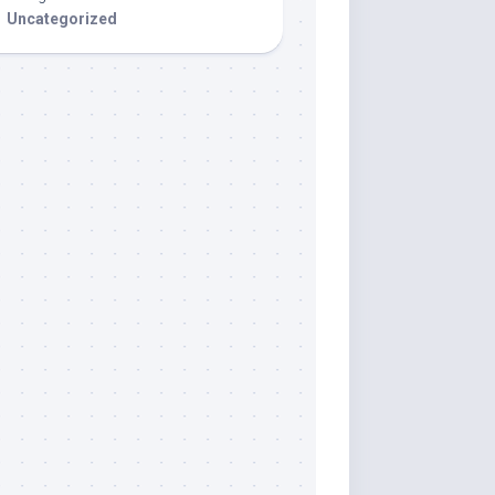
Uncategorized