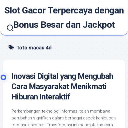
Skip
Slot Gacor Terpercaya dengan
to
content
Bonus Besar dan Jackpot
toto macau 4d
Inovasi Digital yang Mengubah
Cara Masyarakat Menikmati
Hiburan Interaktif
Perkembangan teknologi informasi telah membawa
perubahan signifikan dalam berbagai aspek kehidupan,
termasuk hiburan. Transformasi ini menciptakan cara