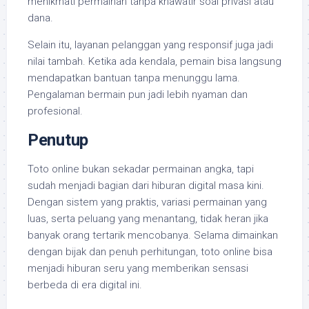
menikmati permainan tanpa khawatir soal privasi atau
dana.
Selain itu, layanan pelanggan yang responsif juga jadi
nilai tambah. Ketika ada kendala, pemain bisa langsung
mendapatkan bantuan tanpa menunggu lama.
Pengalaman bermain pun jadi lebih nyaman dan
profesional.
Penutup
Toto online bukan sekadar permainan angka, tapi
sudah menjadi bagian dari hiburan digital masa kini.
Dengan sistem yang praktis, variasi permainan yang
luas, serta peluang yang menantang, tidak heran jika
banyak orang tertarik mencobanya. Selama dimainkan
dengan bijak dan penuh perhitungan, toto online bisa
menjadi hiburan seru yang memberikan sensasi
berbeda di era digital ini.