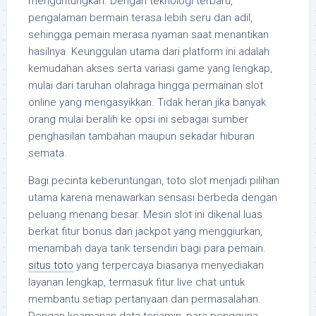
menguntungkan. Dengan teknologi terbaru,
pengalaman bermain terasa lebih seru dan adil,
sehingga pemain merasa nyaman saat menantikan
hasilnya. Keunggulan utama dari platform ini adalah
kemudahan akses serta variasi game yang lengkap,
mulai dari taruhan olahraga hingga permainan slot
online yang mengasyikkan. Tidak heran jika banyak
orang mulai beralih ke opsi ini sebagai sumber
penghasilan tambahan maupun sekadar hiburan
semata.
Bagi pecinta keberuntungan, toto slot menjadi pilihan
utama karena menawarkan sensasi berbeda dengan
peluang menang besar. Mesin slot ini dikenal luas
berkat fitur bonus dan jackpot yang menggiurkan,
menambah daya tarik tersendiri bagi para pemain.
situs toto
yang terpercaya biasanya menyediakan
layanan lengkap, termasuk fitur live chat untuk
membantu setiap pertanyaan dan permasalahan.