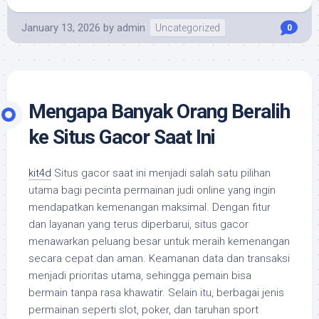
January 13, 2026
by
admin
Uncategorized
0
Mengapa Banyak Orang Beralih
ke Situs Gacor Saat Ini
kit4d
Situs gacor saat ini menjadi salah satu pilihan
utama bagi pecinta permainan judi online yang ingin
mendapatkan kemenangan maksimal. Dengan fitur
dan layanan yang terus diperbarui, situs gacor
menawarkan peluang besar untuk meraih kemenangan
secara cepat dan aman. Keamanan data dan transaksi
menjadi prioritas utama, sehingga pemain bisa
bermain tanpa rasa khawatir. Selain itu, berbagai jenis
permainan seperti slot, poker, dan taruhan sport