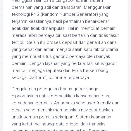
Keunggulan lain dari situs gacor adalah sistem
permainan yang adil dan transparan. Menggunakan
teknologi RNG (Random Number Generator) yang
terjamin keasliannya, hasil permainan benar-benar
acak dan tidak dimanipulasi. Hal ini membuat pemain
merasa lebih percaya diri saat bertaruh dan tidak takut
tertipu. Selain itu, proses deposit dan penarikan dana
yang cepat dan aman menjadi salah satu faktor utama
yang membuat situs gacor dipercaya oleh banyak
pemain. Dengan layanan yang berkualitas, situs gacor
mampu menjaga reputasi dan terus berkembang
sebagai platform judi online terpercaya.
Pengalaman pengguna di situs gacor sangat
diprioritaskan untuk memastikan kenyamanan dan
kemudahan bermain. Antarmuka yang user-friendly dan
desain yang menarik memudahkan navigasi, bahkan
untuk pemain pemula sekalipun. Sistem keamanan
yang ketat melindungi data pribadi dan transaksi