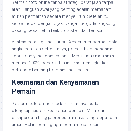
Bermain
toto
online tanpa strategi ibarat jalan tanpa
arah. Langkah awal yang penting adalah memahami
aturan permainan secara menyeluruh. Setelah itu,
kelola modal dengan bijak. Jangan tergoda langsung
pasang besar, lebih baik konsisten dan terukur.
Analisis data juga jadi kunci. Dengan mencermati pola
angka dan tren sebelumnya, pemain bisa mengambil
keputusan yang lebih rasional. Meski tidak menjamin
menang 100%, pendekatan ini jelas meningkatkan
peluang dibanding bermain asal-asalan.
Keamanan dan Kenyamanan
Pemain
Platform toto online modern umumnya sudah
dilengkapi sistem keamanan berlapis. Mulai dari
enkripsi data hingga proses transaksi yang cepat dan
aman. Hal ini penting agar pemain bisa fokus