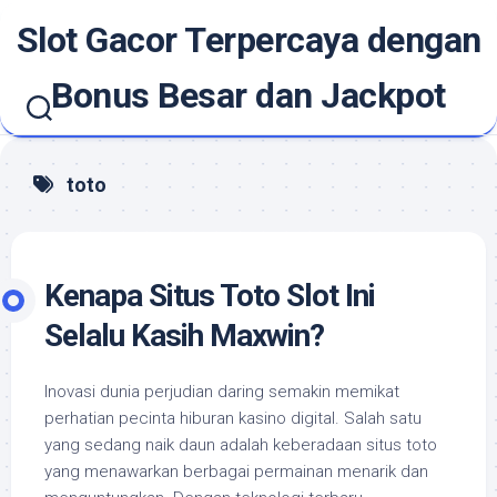
Skip
Slot Gacor Terpercaya dengan
to
content
Bonus Besar dan Jackpot
toto
Kenapa Situs Toto Slot Ini
Selalu Kasih Maxwin?
Inovasi dunia perjudian daring semakin memikat
perhatian pecinta hiburan kasino digital. Salah satu
yang sedang naik daun adalah keberadaan situs toto
yang menawarkan berbagai permainan menarik dan