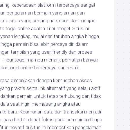
aring, keberadaan platform terpercaya sangat
kan pengalaman bermain yang aman dan
atu situs yang sedang naik daun dan menjadi
a togel online adalah Tribuntogel. Situs ini
anan lengkap, mulai dari taruhan angka hingga
hingga pemain bisa lebih percaya diri dalam
an tampilan yang user-friendly dan proses
, Tribuntogel mampu menarik perhatian banyak
dar togel online terpercaya dan resmi.
rasa dimanjakan dengan kemudahan akses
yang praktis serta link alternatif yang selalu aktif
dahkan pemain untuk tetap terhubung dan tidak
dala saat ingin memasang angka atau
n terbaru. Keamanan data dan transaksi menjadi
ga para bettor dapat fokus pada permainan tanpa
fitur inovatif di situs ini memastikan pengalaman