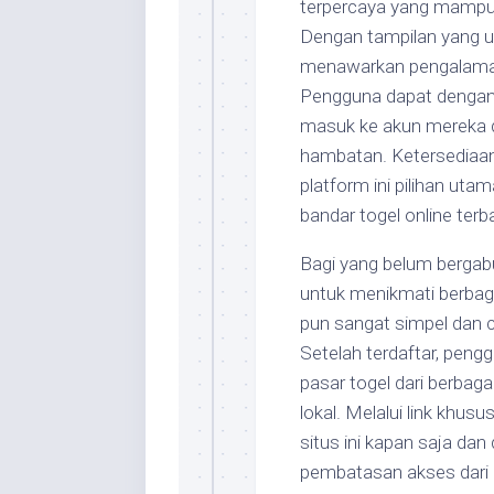
terpercaya yang mampu 
Dengan tampilan yang use
menawarkan pengalama
Pengguna dapat dengan 
masuk ke akun mereka d
hambatan. Ketersediaan
platform ini pilihan ut
bandar togel online terba
Bagi yang belum bergabu
untuk menikmati berbag
pun sangat simpel dan 
Setelah terdaftar, peng
pasar togel dari berbaga
lokal. Melalui link khusu
situs ini kapan saja dan
pembatasan akses dari 