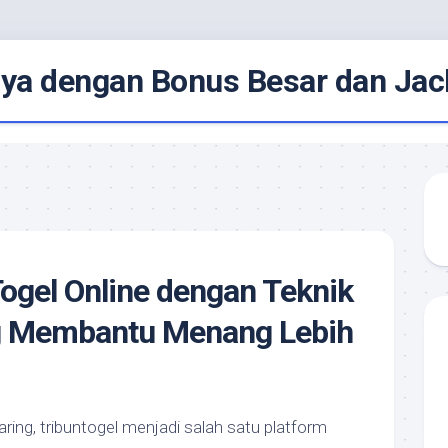
aya dengan Bonus Besar dan Jac
ogel Online dengan Teknik
g Membantu Menang Lebih
ring, tribuntogel menjadi salah satu platform