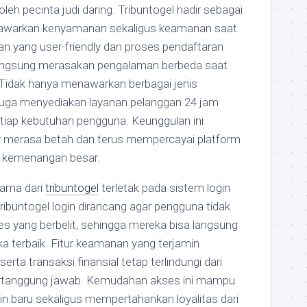
oleh pecinta judi daring. Tribuntogel hadir sebagai
enawarkan kenyamanan sekaligus keamanan saat
n yang user-friendly dan proses pendaftaran
angsung merasakan pengalaman berbeda saat
 Tidak hanya menawarkan berbagai jenis
 juga menyediakan layanan pelanggan 24 jam
iap kebutuhan pengguna. Keunggulan ini
 merasa betah dan terus mempercayai platform
ng kemenangan besar.
tama dari
tribuntogel
terletak pada sistem login
ibuntogel login dirancang agar pengguna tidak
es yang berbelit, sehingga mereka bisa langsung
ka terbaik. Fitur keamanan yang terjamin
erta transaksi finansial tetap terlindungi dari
ertanggung jawab. Kemudahan akses ini mampu
n baru sekaligus mempertahankan loyalitas dari