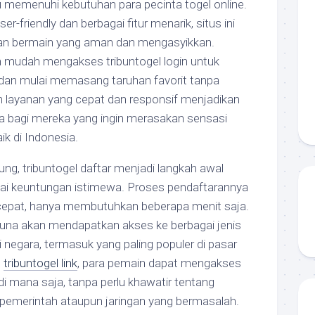
memenuhi kebutuhan para pecinta togel online.
r-friendly dan berbagai fitur menarik, situs ini
n bermain yang aman dan mengasyikkan.
mudah mengakses tribuntogel login untuk
an mulai memasang taruhan favorit tanpa
 layanan yang cepat dan responsif menjadikan
ama bagi mereka yang ingin merasakan sensasi
ik di Indonesia.
ng, tribuntogel daftar menjadi langkah awal
ai keuntungan istimewa. Proses pendaftarannya
cepat, hanya membutuhkan beberapa menit saja.
guna akan mendapatkan akses ke berbagai jenis
i negara, termasuk yang paling populer di pasar
s
tribuntogel link
, para pemain dapat mengakses
 di mana saja, tanpa perlu khawatir tentang
pemerintah ataupun jaringan yang bermasalah.