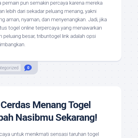
ara pemain pun semakin percaya karena mereka
 lebih dari sekadar peluang menang, yakni
g aman, nyaman, dan menyenangkan. Jadi, jika
tus togel online terpercaya yang menawarkan
peluang besar, tribuntogel link adalah opsi
rtimbangkan.
tegorized
0
a Cerdas Menang Togel
Ubah Nasibmu Sekarang!
caya untuk menikmati sensasi taruhan togel