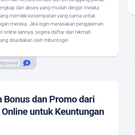
engkap dan akses yang mudah diingat melalui
p orang memiliki kesempatan yang sama untuk
gan mereka. Jika ingin merasakan pengalaman
l online lainnya, segera daftar dan nikmati
ang disediakan oleh tribuntogel.
tegorized
0
 Bonus dan Promo dari
 Online untuk Keuntungan