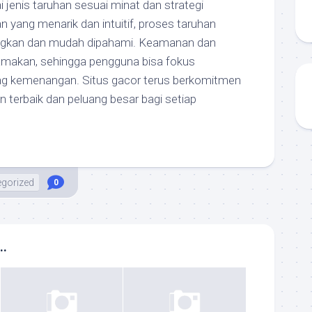
jenis taruhan sesuai minat dan strategi
 yang menarik dan intuitif, proses taruhan
ngkan dan mudah dipahami. Keamanan dan
makan, sehingga pengguna bisa fokus
ng kemenangan. Situs gacor terus berkomitmen
terbaik dan peluang besar bagi setiap
gorized
0
..