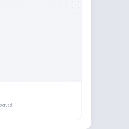
served.