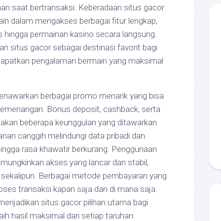
 saat bertransaksi. Keberadaan situs gacor
 dalam mengakses berbagai fitur lengkap,
ts hingga permainan kasino secara langsung.
n situs gacor sebagai destinasi favorit bagi
dapatkan pengalaman bermain yang maksimal
 menawarkan berbagai promo menarik yang bisa
emenangan. Bonus deposit, cashback, serta
pakan beberapa keunggulan yang ditawarkan
manan canggih melindungi data pribadi dan
hingga rasa khawatir berkurang. Penggunaan
memungkinkan akses yang lancar dan stabil,
gi sekalipun. Berbagai metode pembayaran yang
ses transaksi kapan saja dan di mana saja.
enjadikan situs gacor pilihan utama bagi
ih hasil maksimal dari setiap taruhan.