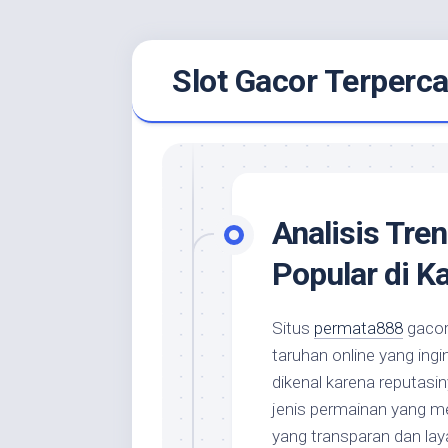
Skip
Slot Gacor Terperc
to
content
Analisis Tre
Popular di K
Situs
permata888
gacor 
taruhan online yang ing
dikenal karena reputasi
jenis permainan yang m
yang transparan dan la