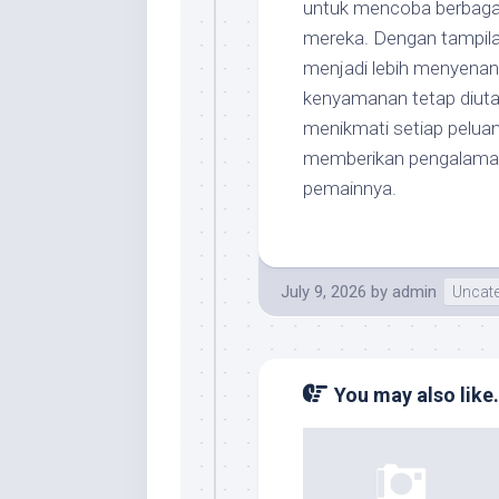
untuk mencoba berbagai 
mereka. Dengan tampilan
menjadi lebih menyena
kenyamanan tetap diuta
menikmati setiap pelua
memberikan pengalaman 
pemainnya.
July 9, 2026
by
admin
Uncate
You may also like.