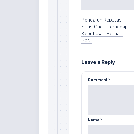
Pengaruh Reputasi
Situs Gacor terhadap
Keputusan Pemain
Baru
Leave a Reply
Comment
*
Name
*