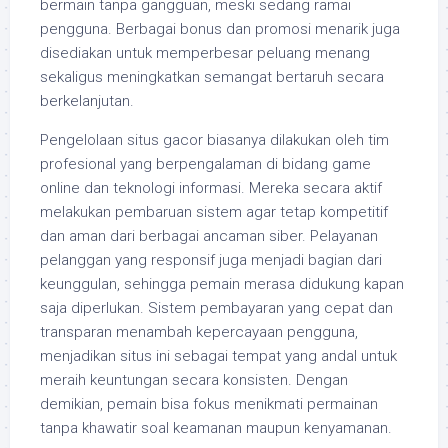
bermain tanpa gangguan, meski sedang ramai
pengguna. Berbagai bonus dan promosi menarik juga
disediakan untuk memperbesar peluang menang
sekaligus meningkatkan semangat bertaruh secara
berkelanjutan.
Pengelolaan situs gacor biasanya dilakukan oleh tim
profesional yang berpengalaman di bidang game
online dan teknologi informasi. Mereka secara aktif
melakukan pembaruan sistem agar tetap kompetitif
dan aman dari berbagai ancaman siber. Pelayanan
pelanggan yang responsif juga menjadi bagian dari
keunggulan, sehingga pemain merasa didukung kapan
saja diperlukan. Sistem pembayaran yang cepat dan
transparan menambah kepercayaan pengguna,
menjadikan situs ini sebagai tempat yang andal untuk
meraih keuntungan secara konsisten. Dengan
demikian, pemain bisa fokus menikmati permainan
tanpa khawatir soal keamanan maupun kenyamanan.