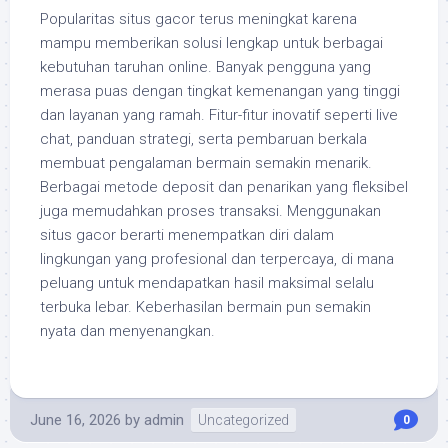
Popularitas situs gacor terus meningkat karena
mampu memberikan solusi lengkap untuk berbagai
kebutuhan taruhan online. Banyak pengguna yang
merasa puas dengan tingkat kemenangan yang tinggi
dan layanan yang ramah. Fitur-fitur inovatif seperti live
chat, panduan strategi, serta pembaruan berkala
membuat pengalaman bermain semakin menarik.
Berbagai metode deposit dan penarikan yang fleksibel
juga memudahkan proses transaksi. Menggunakan
situs gacor berarti menempatkan diri dalam
lingkungan yang profesional dan terpercaya, di mana
peluang untuk mendapatkan hasil maksimal selalu
terbuka lebar. Keberhasilan bermain pun semakin
nyata dan menyenangkan.
June 16, 2026
by
admin
Uncategorized
0