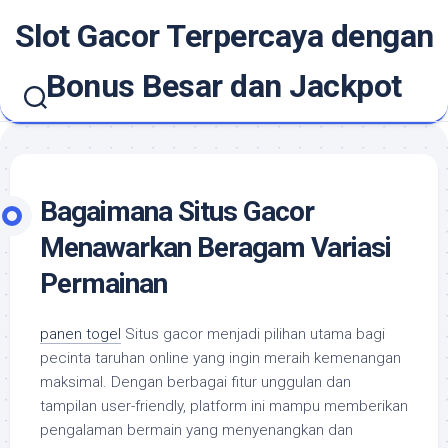
Skip
Slot Gacor Terpercaya dengan
to
content
Bonus Besar dan Jackpot
Bagaimana Situs Gacor
Menawarkan Beragam Variasi
Permainan
panen togel
Situs gacor menjadi pilihan utama bagi
pecinta taruhan online yang ingin meraih kemenangan
maksimal. Dengan berbagai fitur unggulan dan
tampilan user-friendly, platform ini mampu memberikan
pengalaman bermain yang menyenangkan dan