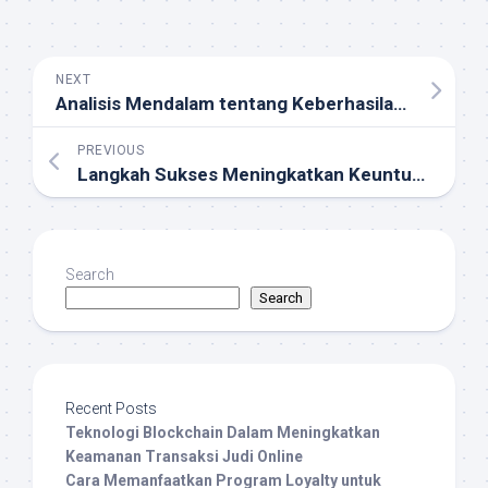
NEXT
Analisis Mendalam tentang Keberhasilan Situs Gacor dalam Menyajikan Permainan Adil
PREVIOUS
Langkah Sukses Meningkatkan Keuntungan di Situs Gacor Berlisensi Resmi
Search
Search
Recent Posts
Teknologi Blockchain Dalam Meningkatkan
Keamanan Transaksi Judi Online
Cara Memanfaatkan Program Loyalty untuk