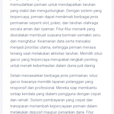
memudahkan pemain untuk mendapatkan taruhan
yang stabil dan menguntungkan. Dengan sistem yang
terpercaya, pemain dapat menikmati berbagai jenis
permainan seperti slot, poker, dan taruhan olahraga
secara aman dan nyaman. Fitur-fitur menarik yang
disediakan membuat suasana bermain semakin seru
dan menghibur. Keamanan data serta transaksi
menjadi prioritas utama, sehingga pemain merasa
tenang saat melakukan aktivitas taruhan. Memilih situs
gacor yang terpercaya merupakan langkah penting
untuk meraih keberhasilan dalam dunia judi daring.
Selain menawarkan berbagai jenis permainan, situs
gacor biasanya memiliki layanan pelanggan yang
responsif dan profesional. Mereka siap membantu
setiap kendala yang dialami pengguna dengan cepat
dan ramah. Sistem pembayaran yang cepat dan
transparan menambah kepercayaan pemain dalam
melakukan deposit maupun penarikan dana. Fitur