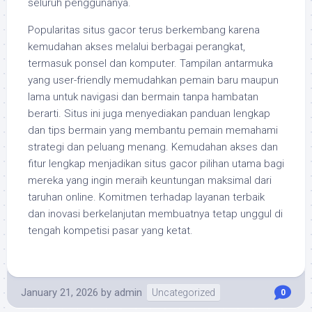
seluruh penggunanya.
Popularitas situs gacor terus berkembang karena
kemudahan akses melalui berbagai perangkat,
termasuk ponsel dan komputer. Tampilan antarmuka
yang user-friendly memudahkan pemain baru maupun
lama untuk navigasi dan bermain tanpa hambatan
berarti. Situs ini juga menyediakan panduan lengkap
dan tips bermain yang membantu pemain memahami
strategi dan peluang menang. Kemudahan akses dan
fitur lengkap menjadikan situs gacor pilihan utama bagi
mereka yang ingin meraih keuntungan maksimal dari
taruhan online. Komitmen terhadap layanan terbaik
dan inovasi berkelanjutan membuatnya tetap unggul di
tengah kompetisi pasar yang ketat.
January 21, 2026
by
admin
Uncategorized
0