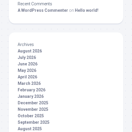
Recent Comments
A WordPress Commenter
on
Hello world!
Archives
August 2026
July 2026
June 2026
May 2026
April 2026
March 2026
February 2026
January 2026
December 2025
November 2025
October 2025
September 2025
August 2025