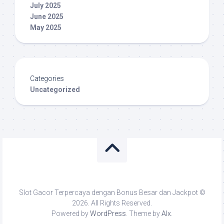
July 2025
June 2025
May 2025
Categories
Uncategorized
Slot Gacor Terpercaya dengan Bonus Besar dan Jackpot ©
2026. All Rights Reserved.
Powered by
WordPress
. Theme by
Alx
.