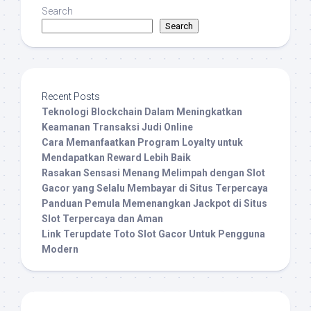
Search
Search
Recent Posts
Teknologi Blockchain Dalam Meningkatkan
Keamanan Transaksi Judi Online
Cara Memanfaatkan Program Loyalty untuk
Mendapatkan Reward Lebih Baik
Rasakan Sensasi Menang Melimpah dengan Slot
Gacor yang Selalu Membayar di Situs Terpercaya
Panduan Pemula Memenangkan Jackpot di Situs
Slot Terpercaya dan Aman
Link Terupdate Toto Slot Gacor Untuk Pengguna
Modern