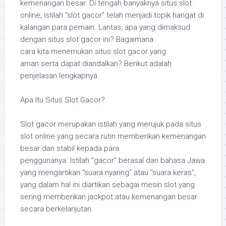
kemenangan besar. Di tengah banyaknya situs slot
online, istilah “slot gacor” telah menjadi topik hangat di
kalangan para pemain. Lantas, apa yang dimaksud
dengan situs slot gacor ini? Bagaimana
cara kita menemukan situs slot gacor yang
aman serta dapat diandalkan? Berikut adalah
penjelasan lengkapnya.
Apa Itu Situs Slot Gacor?
Slot gacor merupakan istilah yang merujuk pada situs
slot online yang secara rutin memberikan kemenangan
besar dan stabil kepada para
penggunanya. Istilah “gacor” berasal dari bahasa Jawa
yang mengartikan “suara nyaring” atau “suara keras”,
yang dalam hal ini diartikan sebagai mesin slot yang
sering memberikan jackpot atau kemenangan besar
secara berkelanjutan.