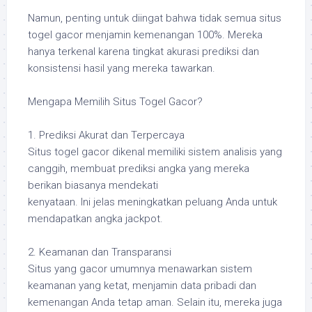
Namun, penting untuk diingat bahwa tidak semua situs
togel gacor menjamin kemenangan 100%. Mereka
hanya terkenal karena tingkat akurasi prediksi dan
konsistensi hasil yang mereka tawarkan.
Mengapa Memilih Situs Togel Gacor?
1. Prediksi Akurat dan Terpercaya
Situs togel gacor dikenal memiliki sistem analisis yang
canggih, membuat prediksi angka yang mereka
berikan biasanya mendekati
kenyataan. Ini jelas meningkatkan peluang Anda untuk
mendapatkan angka jackpot.
2. Keamanan dan Transparansi
Situs yang gacor umumnya menawarkan sistem
keamanan yang ketat, menjamin data pribadi dan
kemenangan Anda tetap aman. Selain itu, mereka juga