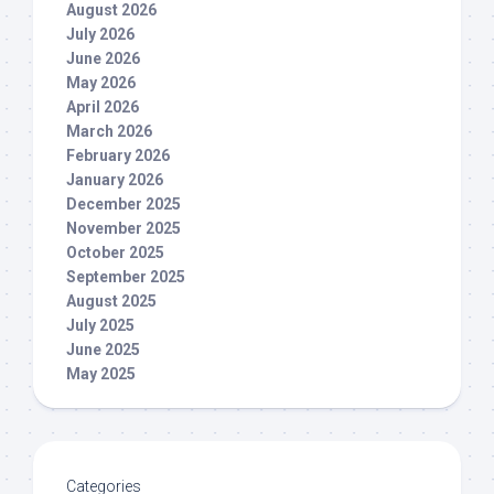
August 2026
July 2026
June 2026
May 2026
April 2026
March 2026
February 2026
January 2026
December 2025
November 2025
October 2025
September 2025
August 2025
July 2025
June 2025
May 2025
Categories