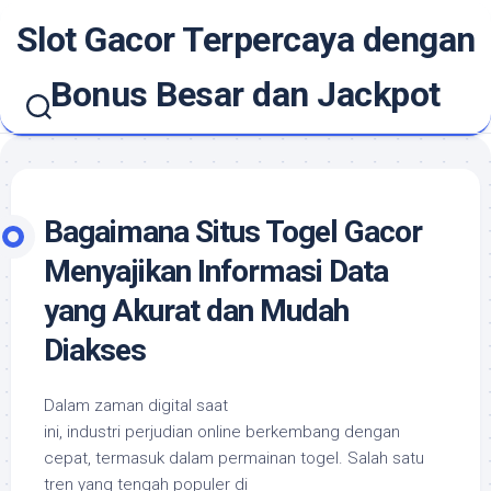
Skip
Slot Gacor Terpercaya dengan
to
content
Bonus Besar dan Jackpot
Bagaimana Situs Togel Gacor
Menyajikan Informasi Data
yang Akurat dan Mudah
Diakses
Dalam zaman digital saat
ini, industri perjudian online berkembang dengan
cepat, termasuk dalam permainan togel. Salah satu
tren yang tengah populer di