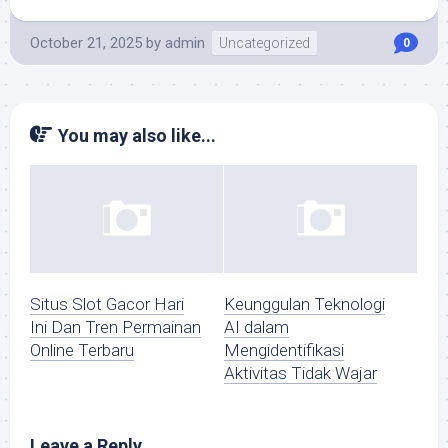
October 21, 2025
by
admin
Uncategorized
0
You may also like...
Situs Slot Gacor Hari
Keunggulan Teknologi
Ini Dan Tren Permainan
AI dalam
Online Terbaru
Mengidentifikasi
Aktivitas Tidak Wajar
Leave a Reply