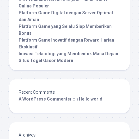
Online Populer
Platform Game Digital dengan Server Optimal
dan Aman
Platform Game yang Selalu Siap Memberikan
Bonus
Platform Game Inovatif dengan Reward Harian
Eksklusif
Inovasi Teknologi yang Membentuk Masa Depan
Situs Togel Gacor Modern
Recent Comments
A WordPress Commenter
on
Hello world!
Archives