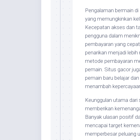
Pengalaman bermain di s
yang memungkinkan kela
Kecepatan akses dan 
pengguna dalam menikmat
pembayaran yang cepat
penarikan menjadi lebih
metode pembayaran memb
pemain. Situs gacor ju
pemain baru belajar dan
menambah kepercayaan 
Keunggulan utama dari s
memberikan kemenangan
Banyak ulasan positif d
mencapai target kemenan
memperbesar peluang un