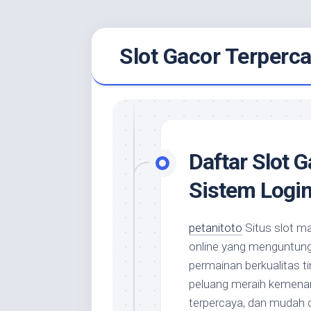
Skip
Slot Gacor Terperc
to
content
Daftar Slot 
Sistem Logi
petanitoto
Situs slot m
online yang menguntun
permainan berkualitas t
peluang meraih kemenang
terpercaya, dan mudah 