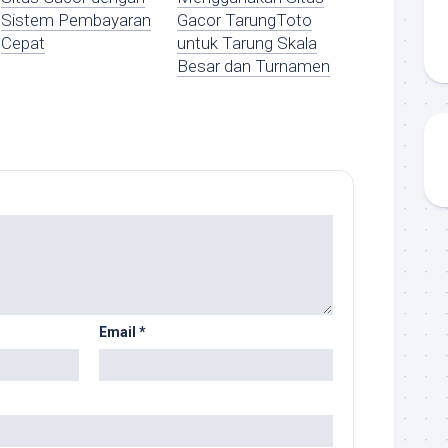
Sistem Pembayaran
Gacor TarungToto
Cepat
untuk Tarung Skala
Besar dan Turnamen
Email
*