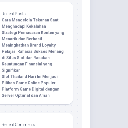
Recent Posts
Cara Mengelola Tekanan Saat
Menghadapi Kekalahan
Strategi Pemasaran Konten yang
Menarik dan Berhasil
Meningkatkan Brand Loyalty
Pelajari Rahasia Sukses Menang
di Situs Slot dan Rasakan
Keuntungan Finansial yang
Signifikan
Slot Thailand Hari Ini Menjadi
Pilihan Game Online Populer
Platform Game Digital dengan
Server Optimal dan Aman
Recent Comments