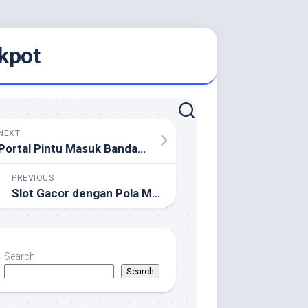
kpot
NEXT
Portal Pintu Masuk Bandar Toto Togel Online Paling Stabil
PREVIOUS
Slot Gacor dengan Pola Mudah Dibaca
Search
Search