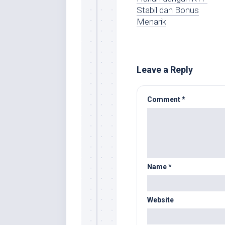
Stabil dan Bonus
Menarik
Leave a Reply
Comment
*
Name
*
Website