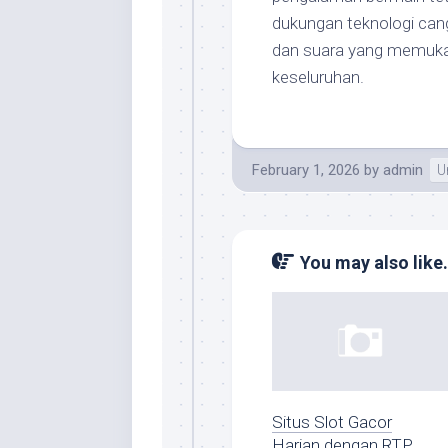
dukungan teknologi cang
dan suara yang memuka
keseluruhan.
February 1, 2026
by
admin
U
You may also like.
Situs Slot Gacor
Harian dengan RTP