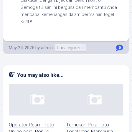
dilakukan dengan bijak dan penuh kontrol.
Semoga tulisan ini berguna dan membantu Anda
mencapai kemenangan dalam permainan togel
Kit4D!
May 24, 2025
by
admin
Uncategorized
0
You may also like...
Operator Resmi Toto
Temukan Pola Toto
Online Asia: Bonus
Togel yang Membuka