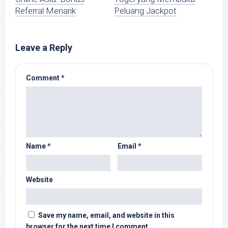
Referral Menarik
Peluang Jackpot
Leave a Reply
Comment
*
Name
*
Email
*
Website
Save my name, email, and website in this
browser for the next time I comment.