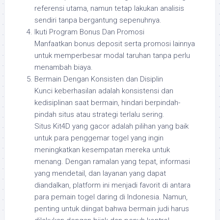
referensi utama, namun tetap lakukan analisis
sendiri tanpa bergantung sepenuhnya.
Ikuti Program Bonus Dan Promosi
Manfaatkan bonus deposit serta promosi lainnya
untuk memperbesar modal taruhan tanpa perlu
menambah biaya.
Bermain Dengan Konsisten dan Disiplin
Kunci keberhasilan adalah konsistensi dan
kedisiplinan saat bermain, hindari berpindah-
pindah situs atau strategi terlalu sering.
Situs Kit4D yang gacor adalah pilihan yang baik
untuk para penggemar togel yang ingin
meningkatkan kesempatan mereka untuk
menang. Dengan ramalan yang tepat, informasi
yang mendetail, dan layanan yang dapat
diandalkan, platform ini menjadi favorit di antara
para pemain togel daring di Indonesia. Namun,
penting untuk diingat bahwa bermain judi harus