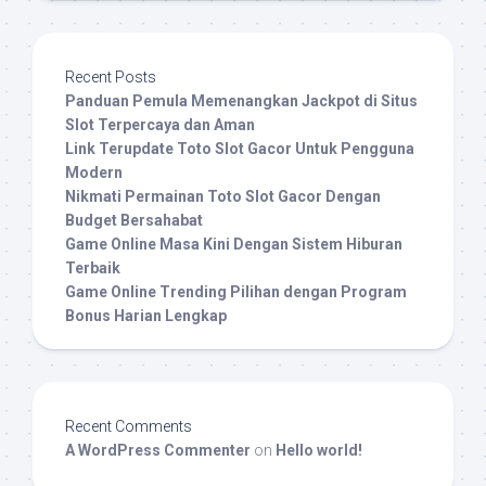
Recent Posts
Panduan Pemula Memenangkan Jackpot di Situs
Slot Terpercaya dan Aman
Link Terupdate Toto Slot Gacor Untuk Pengguna
Modern
Nikmati Permainan Toto Slot Gacor Dengan
Budget Bersahabat
Game Online Masa Kini Dengan Sistem Hiburan
Terbaik
Game Online Trending Pilihan dengan Program
Bonus Harian Lengkap
Recent Comments
A WordPress Commenter
on
Hello world!