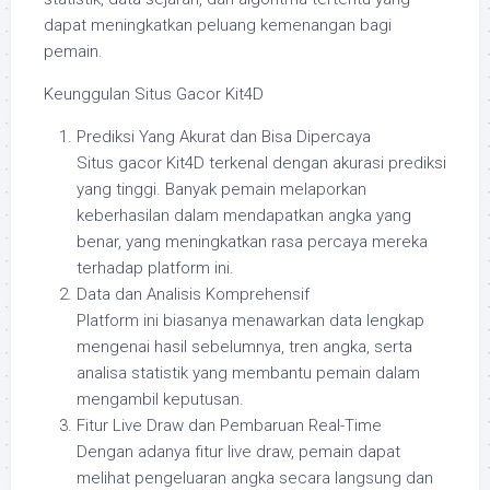
dapat meningkatkan peluang kemenangan bagi
pemain.
Keunggulan Situs Gacor Kit4D
Prediksi Yang Akurat dan Bisa Dipercaya
Situs gacor Kit4D terkenal dengan akurasi prediksi
yang tinggi. Banyak pemain melaporkan
keberhasilan dalam mendapatkan angka yang
benar, yang meningkatkan rasa percaya mereka
terhadap platform ini.
Data dan Analisis Komprehensif
Platform ini biasanya menawarkan data lengkap
mengenai hasil sebelumnya, tren angka, serta
analisa statistik yang membantu pemain dalam
mengambil keputusan.
Fitur Live Draw dan Pembaruan Real-Time
Dengan adanya fitur live draw, pemain dapat
melihat pengeluaran angka secara langsung dan