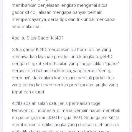
memberikan penjelasan lengkap mengenai situs
gacor
kit 4d
, alasan mengapa banyak pemain
mempercayainya, serta tips dan trik untuk mencapai
hasil maksimal.
Apa Itu Situs Gacor Kit4D?
Situs gacor Kit4D merupakan platform online yang
menawarkan layanan prediksi untuk angka togel 4D
dengan tingkat keberhasilan yang tinggi. Istilah “gacor”
berasal dari bahasa Indonesia, yang berarti “sering
berbunyi”, dan dalam konteks ini merujuk pada situs
yang sering kali memberikan prediksi atau angka yang
tepat dan akurat.
Kit4D adalah salah satu jenis permainan togel
terfavorit di Indonesia, di mana pemain harus menebak
empat angka dari 0000 hingga 9999. Situs gacor Kit4D
memberikan prediksi angka yang didasari oleh analisis
statistik, data sejarah, dan algoritma tertentu yang