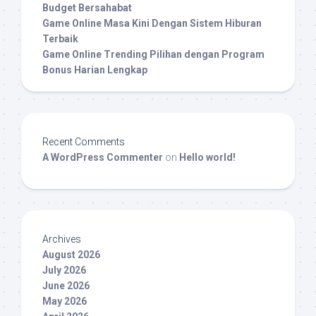
Budget Bersahabat
Game Online Masa Kini Dengan Sistem Hiburan
Terbaik
Game Online Trending Pilihan dengan Program
Bonus Harian Lengkap
Recent Comments
A WordPress Commenter
on
Hello world!
Archives
August 2026
July 2026
June 2026
May 2026