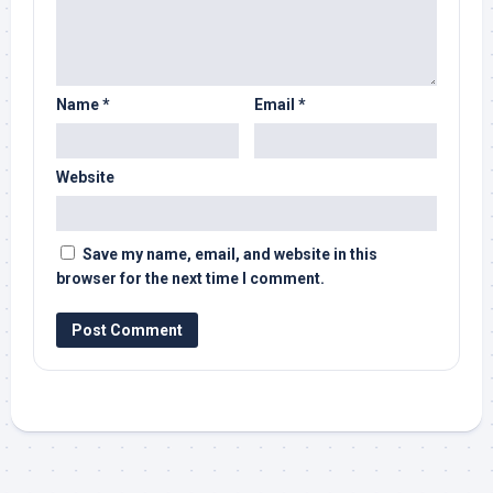
Name
*
Email
*
Website
Save my name, email, and website in this
browser for the next time I comment.