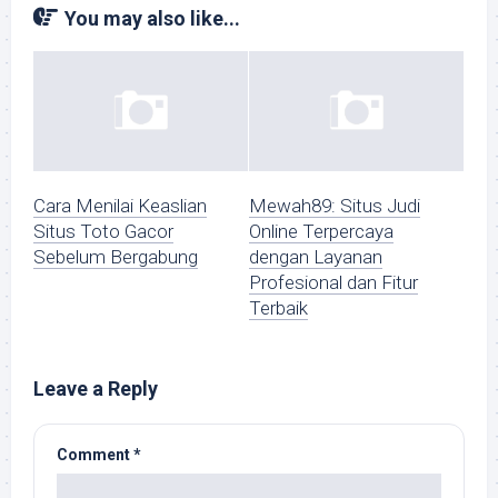
You may also like...
Cara Menilai Keaslian
Mewah89: Situs Judi
Situs Toto Gacor
Online Terpercaya
Sebelum Bergabung
dengan Layanan
Profesional dan Fitur
Terbaik
Leave a Reply
Comment
*