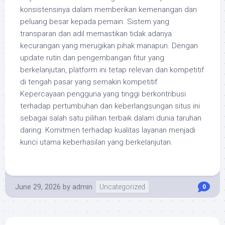
konsistensinya dalam memberikan kemenangan dan
peluang besar kepada pemain. Sistem yang
transparan dan adil memastikan tidak adanya
kecurangan yang merugikan pihak manapun. Dengan
update rutin dan pengembangan fitur yang
berkelanjutan, platform ini tetap relevan dan kompetitif
di tengah pasar yang semakin kompetitif.
Kepercayaan pengguna yang tinggi berkontribusi
terhadap pertumbuhan dan keberlangsungan situs ini
sebagai salah satu pilihan terbaik dalam dunia taruhan
daring. Komitmen terhadap kualitas layanan menjadi
kunci utama keberhasilan yang berkelanjutan.
June 29, 2026
by
admin
Uncategorized
0