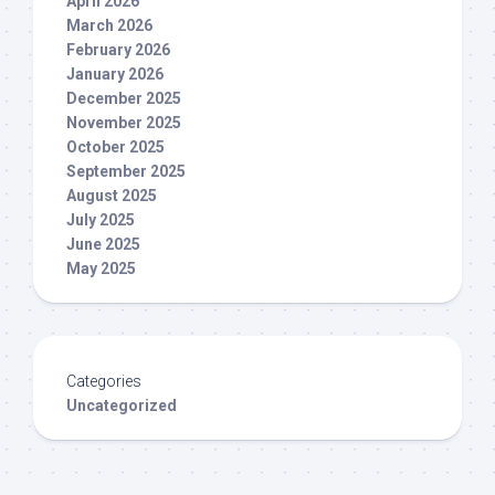
April 2026
March 2026
February 2026
January 2026
December 2025
November 2025
October 2025
September 2025
August 2025
July 2025
June 2025
May 2025
Categories
Uncategorized