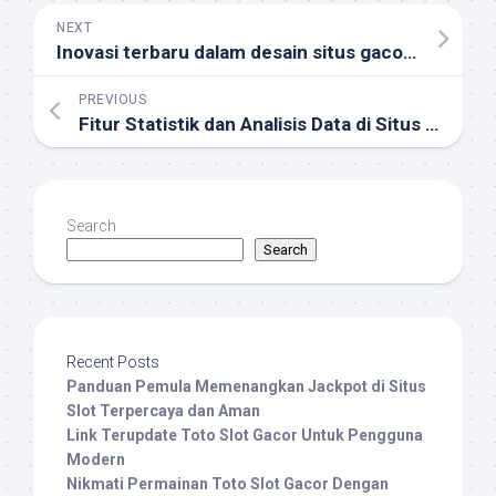
NEXT
Inovasi terbaru dalam desain situs gacor yang menarik perhatian pengguna
PREVIOUS
Fitur Statistik dan Analisis Data di Situs Gacor yang Membantu Menang
Search
Search
Recent Posts
Panduan Pemula Memenangkan Jackpot di Situs
Slot Terpercaya dan Aman
Link Terupdate Toto Slot Gacor Untuk Pengguna
Modern
Nikmati Permainan Toto Slot Gacor Dengan