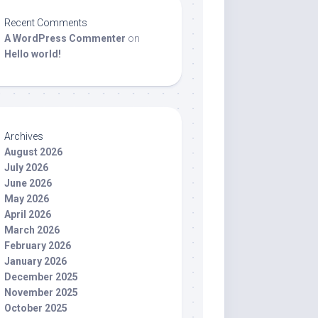
Recent Comments
A WordPress Commenter
on
Hello world!
Archives
August 2026
July 2026
June 2026
May 2026
April 2026
March 2026
February 2026
January 2026
December 2025
November 2025
October 2025