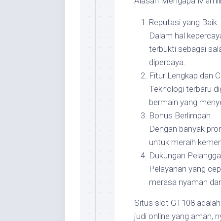
Alasan Mengapa Memili
Reputasi yang Baik
Dalam hal kepercay
terbukti sebagai sa
dipercaya.
Fitur Lengkap dan 
Teknologi terbaru 
bermain yang meny
Bonus Berlimpah
Dengan banyak prom
untuk meraih kemen
Dukungan Pelanggan
Pelayanan yang ce
merasa nyaman dan 
Situs slot GT108 adalah 
judi online yang aman,