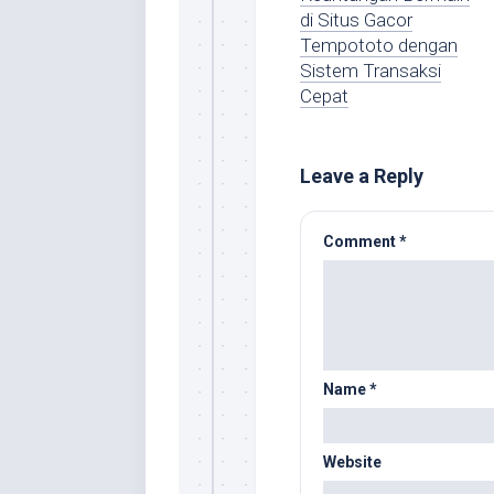
di Situs Gacor
Tempototo dengan
Sistem Transaksi
Cepat
Leave a Reply
Comment
*
Name
*
Website