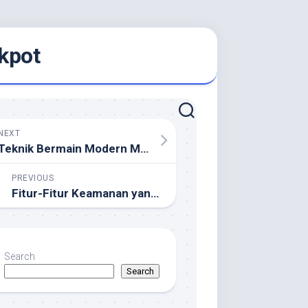
kpot
NEXT
Teknik Bermain Modern Mengubah Dunia Hiburan Online 2025
PREVIOUS
Fitur-Fitur Keamanan yang Menjamin Kenyamanan Bermain Slot Online
Search
Search