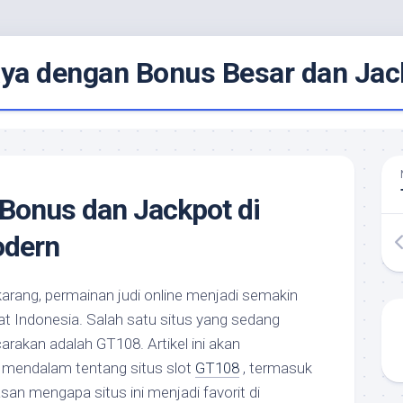
aya dengan Bonus Besar dan Jac
r Bonus dan Jackpot di
odern
arang, permainan judi online menjadi semakin
t Indonesia. Salah satu situs yang sedang
arakan adalah GT108. Artikel ini akan
 mendalam tentang situs slot
GT108
, termasuk
lasan mengapa situs ini menjadi favorit di