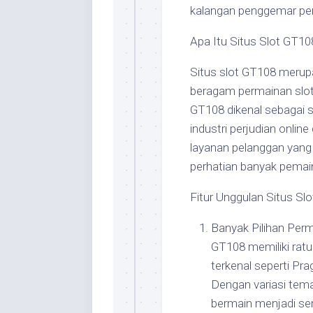
kalangan penggemar per
Apa Itu Situs Slot GT10
Situs slot GT108 merup
beragam permainan slot 
GT108 dikenal sebagai s
industri perjudian onlin
layanan pelanggan yang
perhatian banyak pemain 
Fitur Unggulan Situs Sl
Banyak Pilihan Perm
GT108 memiliki ratu
terkenal seperti Pra
Dengan variasi tem
bermain menjadi se