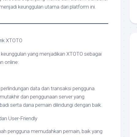
enjadi keunggulan utama dari platform ini.
rik XTOTO
a keunggulan yang menjadikan XTOTO sebagai
an online:
rlindungan data dan transaksi pengguna.
 mutakhir dan penggunaan server yang
ibadi serta dana pemain dilindungi dengan baik.
dan User-Friendly
amah pengguna memudahkan pemain, baik yang