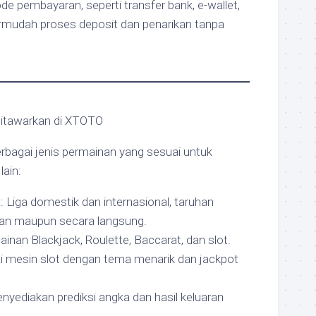
de pembayaran, seperti transfer bank, e-wallet,
mudah proses deposit dan penarikan tanpa
Ditawarkan di XTOTO
rbagai jenis permainan yang sesuai untuk
lain:
 Liga domestik dan internasional, taruhan
an maupun secara langsung.
inan Blackjack, Roulette, Baccarat, dan slot.
ai mesin slot dengan tema menarik dan jackpot
enyediakan prediksi angka dan hasil keluaran