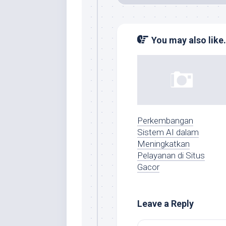
You may also like.
Perkembangan
Sistem AI dalam
Meningkatkan
Pelayanan di Situs
Gacor
Leave a Reply