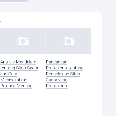
..
Analisis Mendalam
Pandangan
tentang Situs Gacor
Profesional tentang
dan Cara
Pengelolaan Situs
Meningkatkan
Gacor yang
Peluang Menang
Profesional