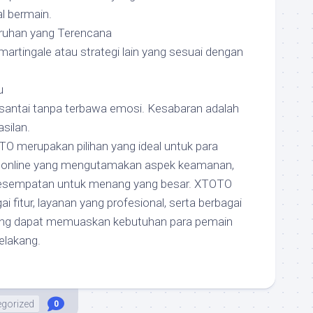
l bermain.
ruhan yang Terencana
artingale atau strategi lain yang sesuai dengan
u
santai tanpa terbawa emosi. Kesabaran adalah
silan.
O merupakan pilihan yang ideal untuk para
 online yang mengutamakan aspek keamanan,
esempatan untuk menang yang besar. XTOTO
 fitur, layanan yang profesional, serta berbagai
ang dapat memuaskan kebutuhan para pemain
elakang.
gorized
0