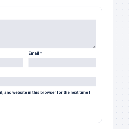
Email
*
 and website in this browser for the next time I