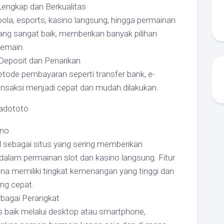
Lengkap dan Berkualitas
bola, esports, kasino langsung, hingga permainan
yang sangat baik, memberikan banyak pilihan
pemain.
eposit dan Penarikan
tode pembayaran seperti transfer bank, e-
transaksi menjadi cepat dan mudah dilakukan.
nadototo
ino
 sebagai situs yang sering memberikan
alam permainan slot dan kasino langsung. Fitur
rena memiliki tingkat kemenangan yang tinggi dan
ng cepat.
bagai Perangkat
es baik melalui desktop atau smartphone,