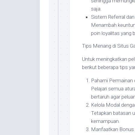
sehingga memungki
saja.
Sistem Referral dan
Menambah keuntunga
poin loyalitas yang 
Tips Menang di Situs 
Untuk meningkatkan pe
berikut beberapa tips ya
Pahami Permainan 
Pelajari semua atur
bertaruh agar pelu
Kelola Modal denga
Tetapkan batasan unt
kemampuan.
Manfaatkan Bonus 