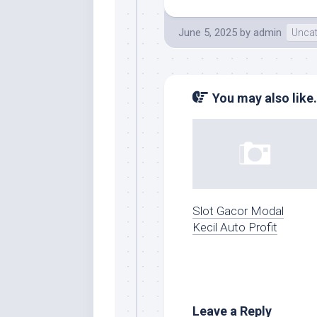
June 5, 2025
by
admin
Uncat
You may also like.
Slot Gacor Modal
Kecil Auto Profit
Leave a Reply