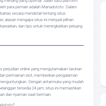
g menang yang optimal. Salah satu platform
s oleh para pemain adalah Manadototo. Dalam
embahas secara mendetail tentang situs
r, alasan mengapa situs ini menjadi pilihan
itawarkan, dan tips untuk meningkatkan peluang
s perjudian online yang mengutamakan taruhan
, dan permainan slot, memberikan pengalaman
 menguntungkan. Dengan antarmuka yang mudah
elanggan tersedia 24 jam, situs ini memastikan
an dan nyaman saat bermain.
adototo?