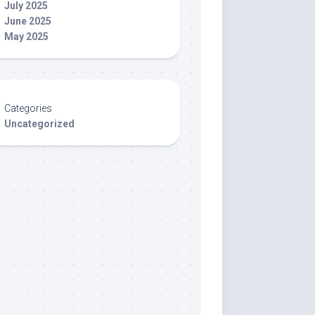
July 2025
June 2025
May 2025
Categories
Uncategorized