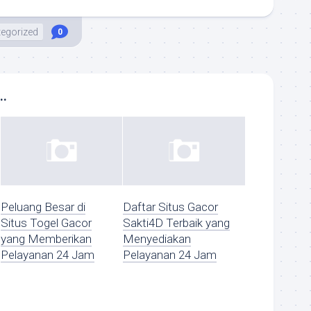
egorized
0
..
Peluang Besar di
Daftar Situs Gacor
Situs Togel Gacor
Sakti4D Terbaik yang
yang Memberikan
Menyediakan
Pelayanan 24 Jam
Pelayanan 24 Jam