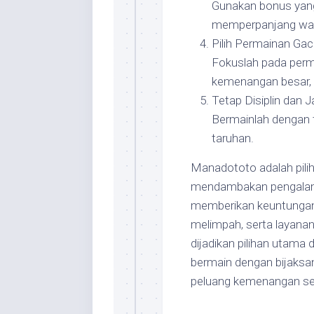
Gunakan bonus yan
memperpanjang wak
Pilih Permainan Gac
Fokuslah pada per
kemenangan besar, s
Tetap Disiplin dan
Bermainlah dengan 
taruhan.
Manadototo adalah pilih
mendambakan pengalam
memberikan keuntungan.
melimpah, serta layanan 
dijadikan pilihan utama 
bermain dengan bijaksa
peluang kemenangan se