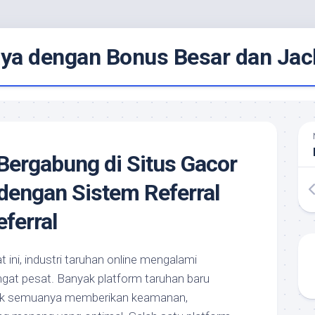
aya dengan Bonus Besar dan Jac
ergabung di Situs Gacor
dengan Sistem Referral
ferral
 ini, industri taruhan online mengalami
at pesat. Banyak platform taruhan baru
idak semuanya memberikan keamanan,