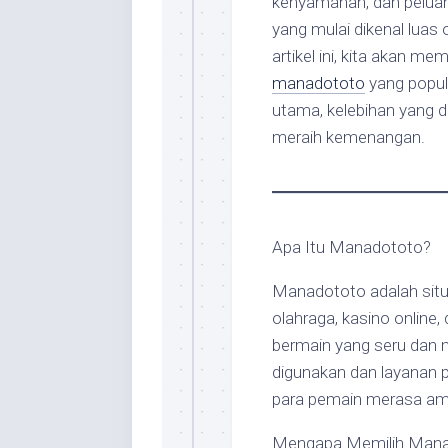
kenyamanan, dan peluan
yang mulai dikenal lua
artikel ini, kita akan m
manadototo
yang popule
utama, kelebihan yang d
meraih kemenangan.
Apa Itu Manadototo?
Manadototo adalah situ
olahraga, kasino online
bermain yang seru dan
digunakan dan layanan p
para pemain merasa am
Mengapa Memilih Man