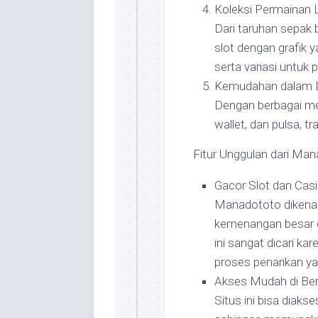
Koleksi Permainan 
Dari taruhan sepak 
slot dengan grafik 
serta variasi untuk 
Kemudahan dalam D
Dengan berbagai me
wallet, dan pulsa, 
Fitur Unggulan dari Ma
Gacor Slot dan Cas
Manadototo dikenal
kemenangan besar d
ini sangat dicari ka
proses penarikan ya
Akses Mudah di Ber
Situs ini bisa diaks