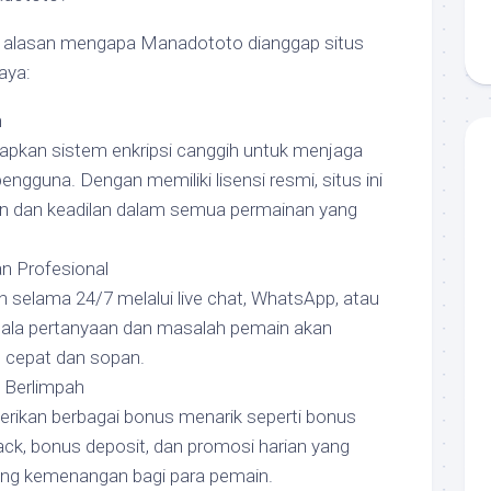
a alasan mengapa Manadototo dianggap situs
aya:
n
kan sistem enkripsi canggih untuk menjaga
engguna. Dengan memiliki lisensi resmi, situs ini
 dan keadilan dalam semua permainan yang
n Profesional
 selama 24/7 melalui live chat, WhatsApp, atau
ala pertanyaan dan masalah pemain akan
n cepat dan sopan.
 Berlimpah
ikan berbagai bonus menarik seperti bonus
ck, bonus deposit, dan promosi harian yang
ng kemenangan bagi para pemain.