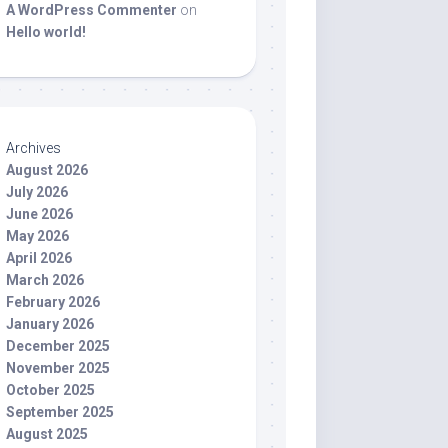
A WordPress Commenter
on
Hello world!
Archives
August 2026
July 2026
June 2026
May 2026
April 2026
March 2026
February 2026
January 2026
December 2025
November 2025
October 2025
September 2025
August 2025