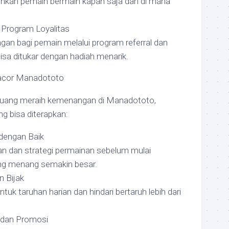
nkan pemain bermain kapan saja dan di mana
 Program Loyalitas
n bagi pemain melalui program referral dan
bisa ditukar dengan hadiah menarik.
Gacor Manadototo
luang meraih kemenangan di Manadototo,
ng bisa diterapkan:
dengan Baik
an dan strategi permainan sebelum mulai
ang menang semakin besar.
n Bijak
uk taruhan harian dan hindari bertaruh lebih dari
dan Promosi