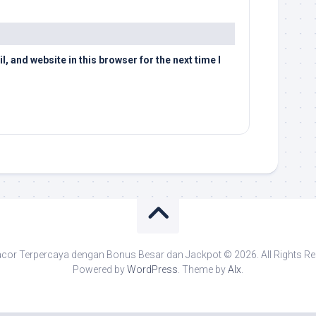
 and website in this browser for the next time I
acor Terpercaya dengan Bonus Besar dan Jackpot © 2026. All Rights Re
Powered by
WordPress
. Theme by
Alx
.