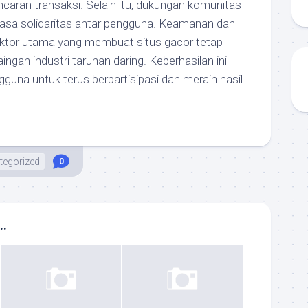
caran transaksi. Selain itu, dukungan komunitas
rasa solidaritas antar pengguna. Keamanan dan
ktor utama yang membuat situs gacor tetap
ingan industri taruhan daring. Keberhasilan ini
una untuk terus berpartisipasi dan meraih hasil
tegorized
0
..