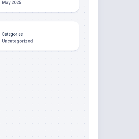
May 2025
Categories
Uncategorized