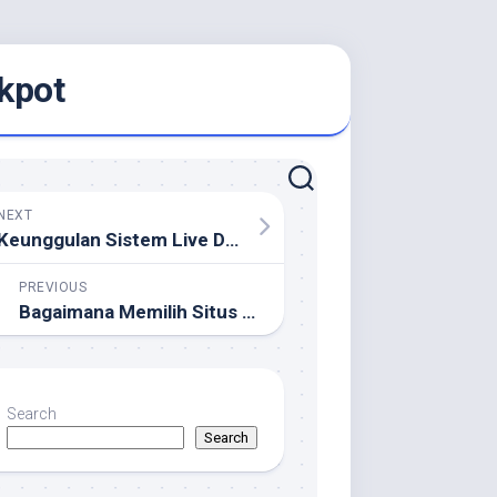
kpot
NEXT
Keunggulan Sistem Live Dealer di Situs Gacor Modern
PREVIOUS
Bagaimana Memilih Situs Bola Gacor yang Aman dan Terpercaya
Search
Search