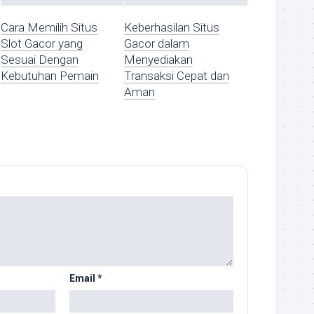
Cara Memilih Situs
Keberhasilan Situs
Slot Gacor yang
Gacor dalam
Sesuai Dengan
Menyediakan
Kebutuhan Pemain
Transaksi Cepat dan
Aman
Email
*