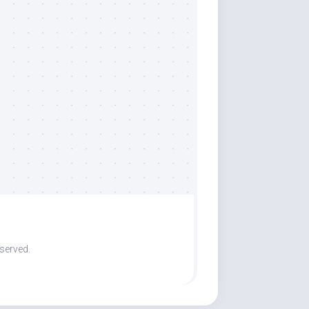
served.