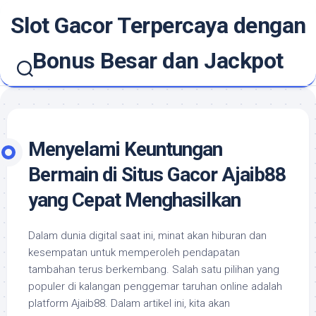
Skip
Slot Gacor Terpercaya dengan
to
content
Bonus Besar dan Jackpot
Menyelami Keuntungan
Bermain di Situs Gacor Ajaib88
yang Cepat Menghasilkan
Dalam dunia digital saat ini, minat akan hiburan dan
kesempatan untuk memperoleh pendapatan
tambahan terus berkembang. Salah satu pilihan yang
populer di kalangan penggemar taruhan online adalah
platform Ajaib88. Dalam artikel ini, kita akan