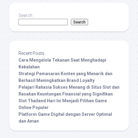
Search
Search
Recent Posts
Cara Mengelola Tekanan Saat Menghadapi
Kekalahan
Strategi Pemasaran Konten yang Menarik dan
Berhasil Meningkatkan Brand Loyalty
Pelajari Rahasia Sukses Menang di Situs Slot dan
Rasakan Keuntungan Finansial yang Signifikan
Slot Thailand Hari Ini Menjadi Pilihan Game
Online Populer
Platform Game Digital dengan Server Optimal
dan Aman