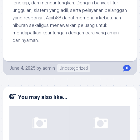
lengkap, dan menguntungkan. Dengan banyak fitur
unggulan, sistem yang adil, serta pelayanan pelanggan
yang responsif, Ajaib88 dapat memenuhi kebutuhan
hiburan sekaligus menawarkan peluang untuk
mendapatkan keuntungan dengan cara yang aman
dan nyaman.
June 4, 2025
by
admin
Uncategorized
0
You may also like...