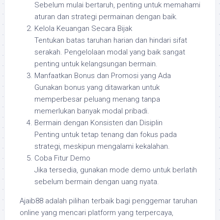
Sebelum mulai bertaruh, penting untuk memahami
aturan dan strategi permainan dengan baik.
Kelola Keuangan Secara Bijak
Tentukan batas taruhan harian dan hindari sifat
serakah. Pengelolaan modal yang baik sangat
penting untuk kelangsungan bermain.
Manfaatkan Bonus dan Promosi yang Ada
Gunakan bonus yang ditawarkan untuk
memperbesar peluang menang tanpa
memerlukan banyak modal pribadi.
Bermain dengan Konsisten dan Disiplin
Penting untuk tetap tenang dan fokus pada
strategi, meskipun mengalami kekalahan.
Coba Fitur Demo
Jika tersedia, gunakan mode demo untuk berlatih
sebelum bermain dengan uang nyata.
Ajaib88 adalah pilihan terbaik bagi penggemar taruhan
online yang mencari platform yang terpercaya,