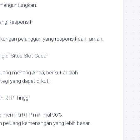
h menguntungkan.
ang Responsif
ukungan pelanggan yang responsif dan ramah.
g di Situs Slot Gacor
uang menang Anda, berikut adalah
egi yang dapat diikuti:
an RTP Tinggi
g memiliki RTP minimal 96%
n peluang kemenangan yang lebih besar.