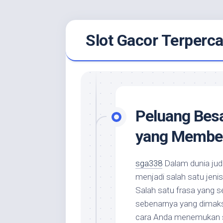
Skip
Slot Gacor Terperc
to
content
Peluang Besa
yang Member
sga338
Dalam dunia judi
menjadi salah satu jeni
Salah satu frasa yang se
sebenarnya yang dimaks
cara Anda menemukan si