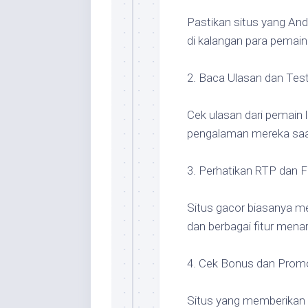
Pastikan situs yang Anda
di kalangan para pemain
2. Baca Ulasan dan Tes
Cek ulasan dari pemain
pengalaman mereka saat
3. Perhatikan RTP dan F
Situs gacor biasanya m
dan berbagai fitur menar
4. Cek Bonus dan Prom
Situs yang memberikan 