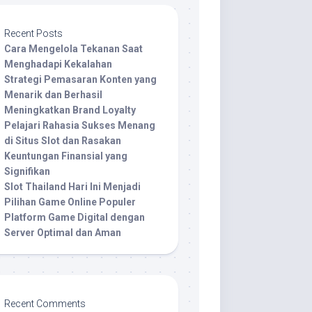
Recent Posts
Cara Mengelola Tekanan Saat
Menghadapi Kekalahan
Strategi Pemasaran Konten yang
Menarik dan Berhasil
Meningkatkan Brand Loyalty
Pelajari Rahasia Sukses Menang
di Situs Slot dan Rasakan
Keuntungan Finansial yang
Signifikan
Slot Thailand Hari Ini Menjadi
Pilihan Game Online Populer
Platform Game Digital dengan
Server Optimal dan Aman
Recent Comments