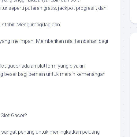
tur seperti putaran gratis, jackpot progresif, dan
 stabil: Mengurangi lag dan
yang melimpah: Memberikan nilai tambahan bagi
slot gacor adalah platform yang diyakini
ng besar bagi pemain untuk meraih kemenangan
Slot Gacor?
r sangat penting untuk meningkatkan peluang