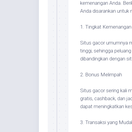
kemenangan Anda. Beri
Anda disarankan untuk m
1. Tingkat Kemenangan 
Situs gacor umumnya m
tinggi, sehingga peluan
dibandingkan dengan sit
2. Bonus Melimpah
Situs gacor sering kali
gratis, cashback, dan ja
dapat meningkatkan ke
3. Transaksi yang Mud