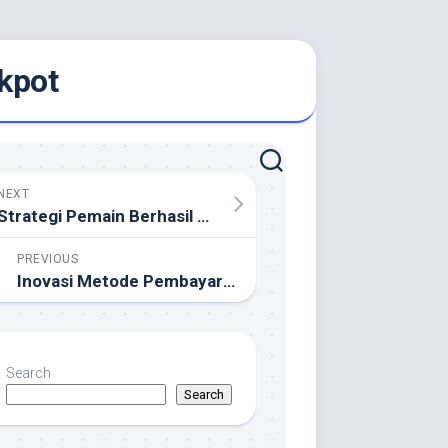
kpot
NEXT
Strategi Pemain Berhasil di Situs Togel Gacor dengan Pelayanan Profesional
PREVIOUS
Inovasi Metode Pembayaran di Situs Togel Gacor yang Memudahkan Transaksi
Search
Search