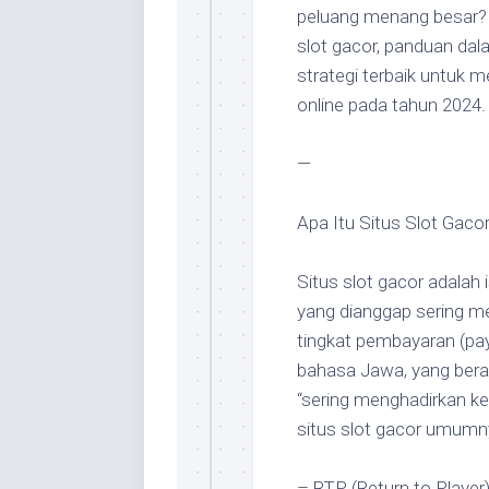
peluang menang besar? A
slot gacor, panduan dal
strategi terbaik untuk
online pada tahun 2024.
—
Apa Itu Situs Slot Gaco
Situs slot gacor adalah 
yang dianggap sering m
tingkat pembayaran (payou
bahasa Jawa, yang berar
“sering menghadirkan ke
situs slot gacor umumnya
– RTP (Return to Player)