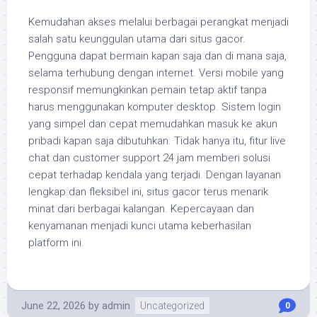
Kemudahan akses melalui berbagai perangkat menjadi
salah satu keunggulan utama dari situs gacor.
Pengguna dapat bermain kapan saja dan di mana saja,
selama terhubung dengan internet. Versi mobile yang
responsif memungkinkan pemain tetap aktif tanpa
harus menggunakan komputer desktop. Sistem login
yang simpel dan cepat memudahkan masuk ke akun
pribadi kapan saja dibutuhkan. Tidak hanya itu, fitur live
chat dan customer support 24 jam memberi solusi
cepat terhadap kendala yang terjadi. Dengan layanan
lengkap dan fleksibel ini, situs gacor terus menarik
minat dari berbagai kalangan. Kepercayaan dan
kenyamanan menjadi kunci utama keberhasilan
platform ini.
June 22, 2026
by
admin
Uncategorized
0