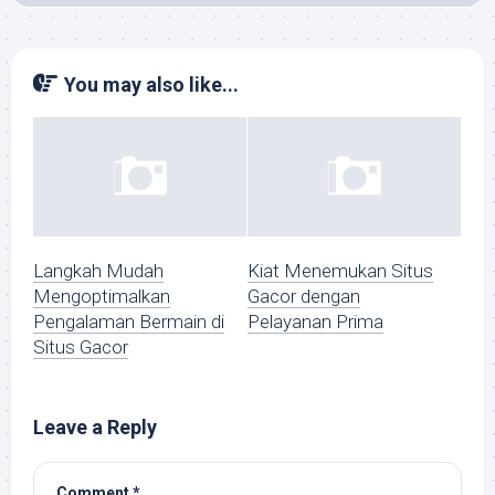
You may also like...
Langkah Mudah
Kiat Menemukan Situs
Mengoptimalkan
Gacor dengan
Pengalaman Bermain di
Pelayanan Prima
Situs Gacor
Leave a Reply
Comment
*