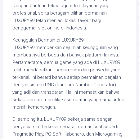
Dengan bantuan teknologi terkini, layanan yang
profesional, serta beragam pilihan permainan,
LUXURY89 telah menjadi lokasi favorit bagi
penggemar slot online di Indonesia.
Keunggulan Bermain di LUXURY89
LUXURY89 memberikan sejumlah keunggulan yang
membuatnya berbeda dari banyak platform lainnya.
Pertama-tama, semua game yang ada di LUXURY89
telah mendapatkan lisensi resmi dari penyedia yang
terkenal. Ini berarti bahwa setiap permainan berjalan
dengan sistem RNG (Random Number Generator)
yang adil dan transparan. Hal ini memastikan bahwa
setiap pemain memiliki kesempatan yang sama untuk
meraih kemenangan.
Di samping itu, LUXURY89 bekerja sama dengan
penyedia slot terkenal secara internasional seperti
Pragmatic Play, PG Soft, Habanero, dan Microgaming,