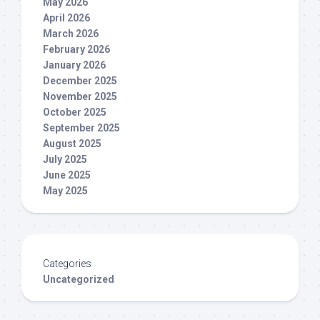
May 2026
April 2026
March 2026
February 2026
January 2026
December 2025
November 2025
October 2025
September 2025
August 2025
July 2025
June 2025
May 2025
Categories
Uncategorized