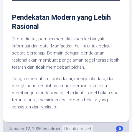
Pendekatan Modern yang Lebih
Rasional
Di era digital, pemain memiliki akses ke banyak
informasi dan data. Manfaatkan hal ini untuk belajar
secara bertahap. Bermain dengan pendekatan
rasional akan membuat pengalaman togel terasa lebih
terarah dan tidak membebani pikiran.
Dengan memahami pola dasar, mengelola data, dan
menghindari kesalahan umum, pemain baru bisa
membangun fondasi yang lebih kuat. Togel bukan soal
terburu-buru, melainkan soal proses belajar yang
konsisten dan realistis.
January 12, 2026
by
admin
Uncategorized
0