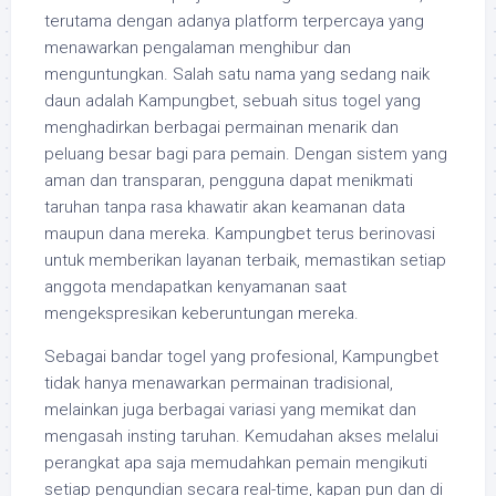
terutama dengan adanya platform terpercaya yang
menawarkan pengalaman menghibur dan
menguntungkan. Salah satu nama yang sedang naik
daun adalah Kampungbet, sebuah situs togel yang
menghadirkan berbagai permainan menarik dan
peluang besar bagi para pemain. Dengan sistem yang
aman dan transparan, pengguna dapat menikmati
taruhan tanpa rasa khawatir akan keamanan data
maupun dana mereka. Kampungbet terus berinovasi
untuk memberikan layanan terbaik, memastikan setiap
anggota mendapatkan kenyamanan saat
mengekspresikan keberuntungan mereka.
Sebagai bandar togel yang profesional, Kampungbet
tidak hanya menawarkan permainan tradisional,
melainkan juga berbagai variasi yang memikat dan
mengasah insting taruhan. Kemudahan akses melalui
perangkat apa saja memudahkan pemain mengikuti
setiap pengundian secara real-time, kapan pun dan di