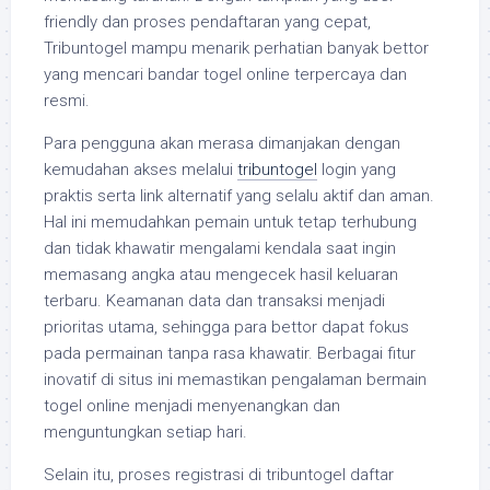
friendly dan proses pendaftaran yang cepat,
Tribuntogel mampu menarik perhatian banyak bettor
yang mencari bandar togel online terpercaya dan
resmi.
Para pengguna akan merasa dimanjakan dengan
kemudahan akses melalui
tribuntogel
login yang
praktis serta link alternatif yang selalu aktif dan aman.
Hal ini memudahkan pemain untuk tetap terhubung
dan tidak khawatir mengalami kendala saat ingin
memasang angka atau mengecek hasil keluaran
terbaru. Keamanan data dan transaksi menjadi
prioritas utama, sehingga para bettor dapat fokus
pada permainan tanpa rasa khawatir. Berbagai fitur
inovatif di situs ini memastikan pengalaman bermain
togel online menjadi menyenangkan dan
menguntungkan setiap hari.
Selain itu, proses registrasi di tribuntogel daftar