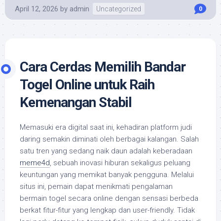
April 12, 2026
by
admin
Uncategorized
0
Cara Cerdas Memilih Bandar
Togel Online untuk Raih
Kemenangan Stabil
Memasuki era digital saat ini, kehadiran platform judi
daring semakin diminati oleh berbagai kalangan. Salah
satu tren yang sedang naik daun adalah keberadaan
meme4d
, sebuah inovasi hiburan sekaligus peluang
keuntungan yang memikat banyak pengguna. Melalui
situs ini, pemain dapat menikmati pengalaman
bermain togel secara online dengan sensasi berbeda
berkat fitur-fitur yang lengkap dan user-friendly. Tidak