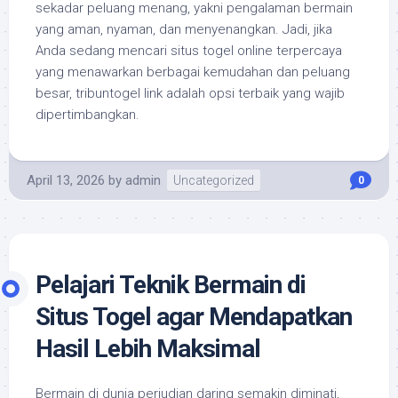
sekadar peluang menang, yakni pengalaman bermain
yang aman, nyaman, dan menyenangkan. Jadi, jika
Anda sedang mencari situs togel online terpercaya
yang menawarkan berbagai kemudahan dan peluang
besar, tribuntogel link adalah opsi terbaik yang wajib
dipertimbangkan.
April 13, 2026
by
admin
Uncategorized
0
Pelajari Teknik Bermain di
Situs Togel agar Mendapatkan
Hasil Lebih Maksimal
Bermain di dunia perjudian daring semakin diminati,