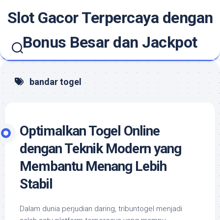
Skip
Slot Gacor Terpercaya dengan
to
content
Bonus Besar dan Jackpot
bandar togel
Optimalkan Togel Online
dengan Teknik Modern yang
Membantu Menang Lebih
Stabil
Dalam dunia perjudian daring, tribuntogel menjadi