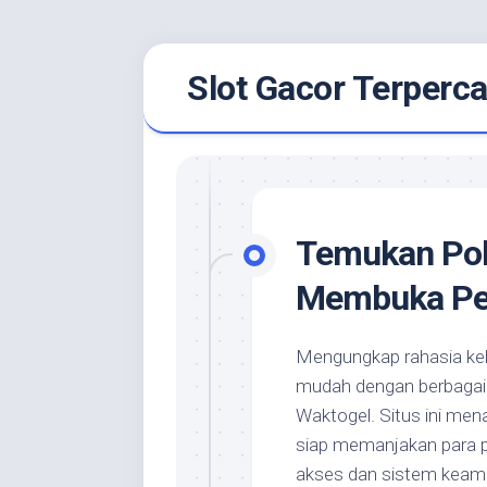
Skip
Slot Gacor Terperc
to
content
Temukan Pol
Membuka Pe
Mengungkap rahasia kebe
mudah dengan berbagai 
Waktogel. Situs ini men
siap memanjakan para 
akses dan sistem keama