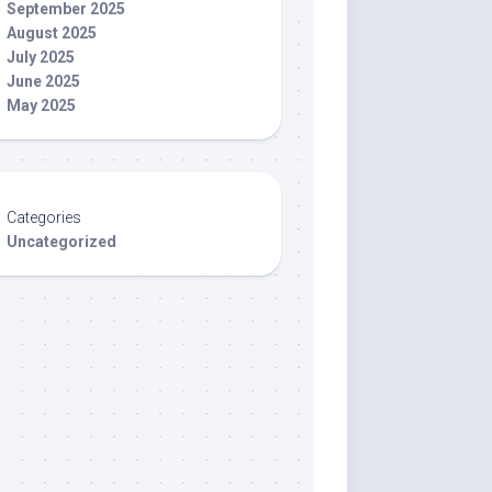
September 2025
August 2025
July 2025
June 2025
May 2025
Categories
Uncategorized