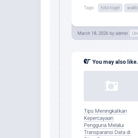
Tags:
toto togel
wakt
March 18, 2026
by
admin
Un
You may also like.
Tips Meningkatkan
Kepercayaan
Pengguna Melalui
Transparansi Data di