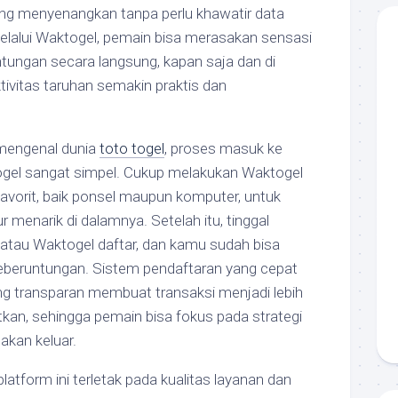
g menyenangkan tanpa perlu khawatir data
elalui Waktogel, pemain bisa merasakan sensasi
ungan secara langsung, kapan saja dan di
ivitas taruhan semakin praktis dan
mengenal dunia
toto togel
, proses masuk ke
gel sangat simpel. Cukup melakukan Waktogel
 favorit, baik ponsel maupun komputer, untuk
 menarik di dalamnya. Setelah itu, tinggal
atau Waktogel daftar, dan kamu sudah bisa
beruntungan. Sistem pendaftaran yang cepat
ang transparan membuat transaksi menjadi lebih
kan, sehingga pemain bisa fokus pada strategi
akan keluar.
atform ini terletak pada kualitas layanan dan