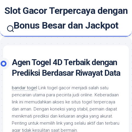
Skip
Slot Gacor Terpercaya dengan
to
content
Bonus Besar dan Jackpot
Agen Togel 4D Terbaik dengan
Prediksi Berdasar Riwayat Data
bandar togel
Link togel gacor menjadi salah satu
pencarian utama para pecinta judi online. Keberadaan
link ini memudahkan akses ke situs togel terpercaya
dan aman. Dengan koneksi yang stabil, pemain dapat
menikmati prediksi dan keluaran angka yang akurat.
Penting untuk memilih link yang selalu aktif dan terbaru
agar tidak kesulitan saat bermain.