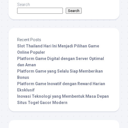
Search
Search
Recent Posts
Slot Thailand Hari Ini Menjadi Pilihan Game
Online Populer
Platform Game Digital dengan Server Optimal
dan Aman
Platform Game yang Selalu Siap Memberikan
Bonus
Platform Game Inovatif dengan Reward Harian
Eksklusif
Inovasi Teknologi yang Membentuk Masa Depan
Situs Togel Gacor Modern