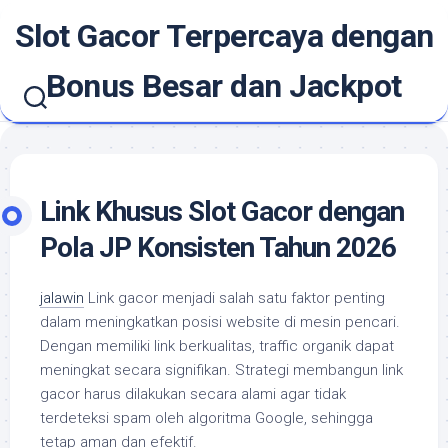
Skip
Slot Gacor Terpercaya dengan
to
content
Bonus Besar dan Jackpot
Link Khusus Slot Gacor dengan
Pola JP Konsisten Tahun 2026
jalawin
Link gacor menjadi salah satu faktor penting
dalam meningkatkan posisi website di mesin pencari.
Dengan memiliki link berkualitas, traffic organik dapat
meningkat secara signifikan. Strategi membangun link
gacor harus dilakukan secara alami agar tidak
terdeteksi spam oleh algoritma Google, sehingga
tetap aman dan efektif.