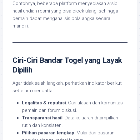
Contohnya, beberapa platform menyediakan arsip
hasil undian resmi yang bisa dicek ulang, sehingga
pemain dapat menganalisis pola angka secara
mandiri.
Ciri-Ciri Bandar Togel yang Layak
Dipilih
Agar tidak salah langkah, perhatikan indikator berikut
sebelum mendaftar:
Legalitas & reputasi
: Cari ulasan dari komunitas
pemain dan forum diskusi.
Transparansi hasil
: Data keluaran ditampilkan
rutin dan konsisten.
Pilihan pasaran lengkap
: Mulai dari pasaran