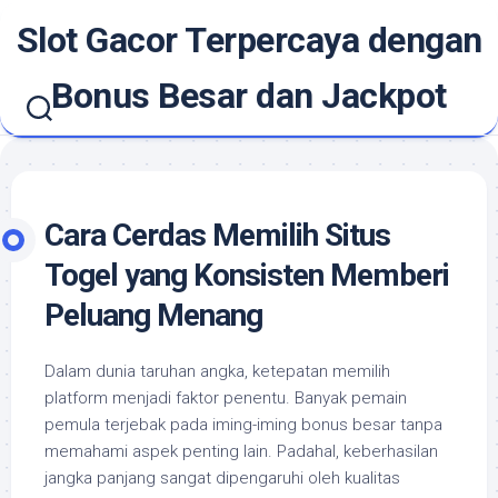
Skip
Slot Gacor Terpercaya dengan
to
content
Bonus Besar dan Jackpot
Cara Cerdas Memilih Situs
Togel yang Konsisten Memberi
Peluang Menang
Dalam dunia taruhan angka, ketepatan memilih
platform menjadi faktor penentu. Banyak pemain
pemula terjebak pada iming-iming bonus besar tanpa
memahami aspek penting lain. Padahal, keberhasilan
jangka panjang sangat dipengaruhi oleh kualitas