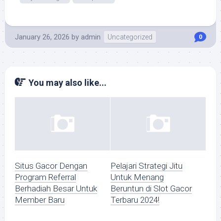
January 26, 2026
by
admin
Uncategorized
0
You may also like...
Situs Gacor Dengan
Pelajari Strategi Jitu
Program Referral
Untuk Menang
Berhadiah Besar Untuk
Beruntun di Slot Gacor
Member Baru
Terbaru 2024!