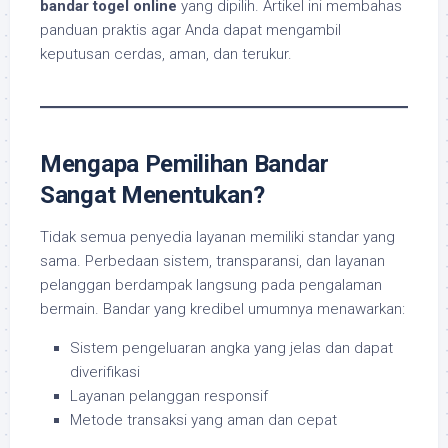
bandar togel online
yang dipilih. Artikel ini membahas
panduan praktis agar Anda dapat mengambil
keputusan cerdas, aman, dan terukur.
Mengapa Pemilihan Bandar
Sangat Menentukan?
Tidak semua penyedia layanan memiliki standar yang
sama. Perbedaan sistem, transparansi, dan layanan
pelanggan berdampak langsung pada pengalaman
bermain. Bandar yang kredibel umumnya menawarkan:
Sistem pengeluaran angka yang jelas dan dapat
diverifikasi
Layanan pelanggan responsif
Metode transaksi yang aman dan cepat