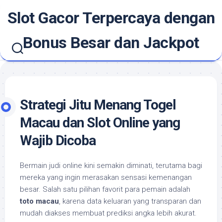
Skip
Slot Gacor Terpercaya dengan
to
content
Bonus Besar dan Jackpot
Strategi Jitu Menang Togel
Macau dan Slot Online yang
Wajib Dicoba
Bermain judi online kini semakin diminati, terutama bagi
mereka yang ingin merasakan sensasi kemenangan
besar. Salah satu pilihan favorit para pemain adalah
toto macau
, karena data keluaran yang transparan dan
mudah diakses membuat prediksi angka lebih akurat.