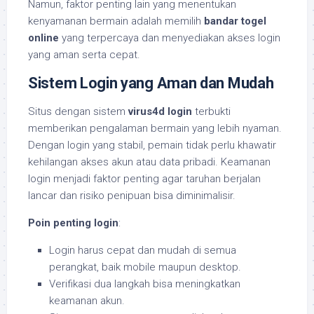
Namun, faktor penting lain yang menentukan
kenyamanan bermain adalah memilih
bandar togel
online
yang terpercaya dan menyediakan akses login
yang aman serta cepat.
Sistem Login yang Aman dan Mudah
Situs dengan sistem
virus4d login
terbukti
memberikan pengalaman bermain yang lebih nyaman.
Dengan login yang stabil, pemain tidak perlu khawatir
kehilangan akses akun atau data pribadi. Keamanan
login menjadi faktor penting agar taruhan berjalan
lancar dan risiko penipuan bisa diminimalisir.
Poin penting login
:
Login harus cepat dan mudah di semua
perangkat, baik mobile maupun desktop.
Verifikasi dua langkah bisa meningkatkan
keamanan akun.