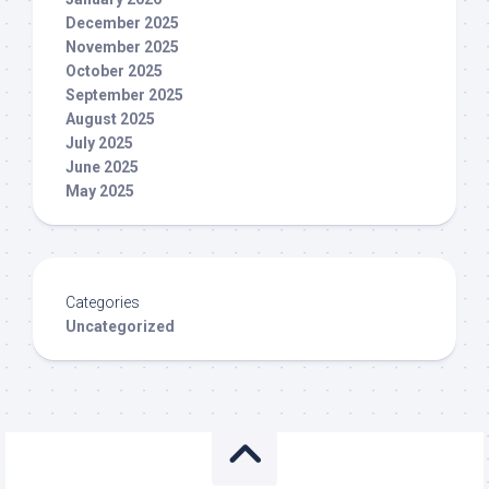
December 2025
November 2025
October 2025
September 2025
August 2025
July 2025
June 2025
May 2025
Categories
Uncategorized