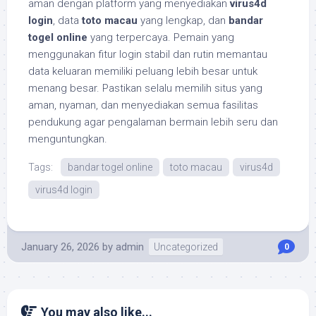
aman dengan platform yang menyediakan
virus4d
login
, data
toto macau
yang lengkap, dan
bandar
togel online
yang terpercaya. Pemain yang
menggunakan fitur login stabil dan rutin memantau
data keluaran memiliki peluang lebih besar untuk
menang besar. Pastikan selalu memilih situs yang
aman, nyaman, dan menyediakan semua fasilitas
pendukung agar pengalaman bermain lebih seru dan
menguntungkan.
Tags:
bandar togel online
toto macau
virus4d
virus4d login
January 26, 2026
by
admin
Uncategorized
0
You may also like...